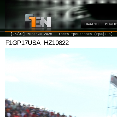
НАЧАЛО
ИНФО
[25/07] Унгария 2026 - трета тренировка (графика) .
F1GP17USA_HZ10822