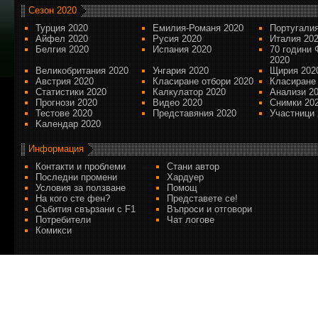
Сезон 2020
Турция 2020
Емилия-Романя 2020
Португалия
Айфел 2020
Русия 2020
Италия 20
Белгия 2020
Испания 2020
70 години 
2020
Великобритания 2020
Унгария 2020
Щирия 202
Австрия 2020
Класиране отбори 2020
Класиране
Статистики 2020
Калкулатор 2020
Анализи 2
Прогнози 2020
Видео 2020
Снимки 20
Тестове 2020
Представяния 2020
Участници 
Kалендар 2020
Информация
Контакти и проблеми
Стани автор
Последни промени
Хардуер
Условия за ползване
Помощ
На кого сте фен?
Представете се!
Събития свързани с F1
Въпроси и отговори
Потребители
Чат логове
Комикси