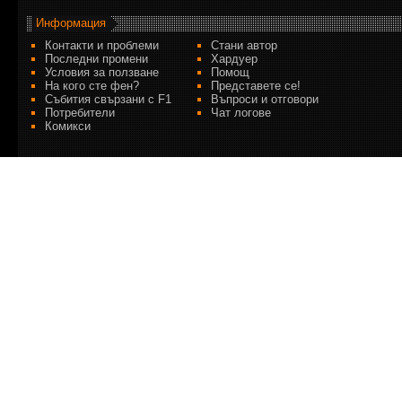
Информация
Контакти и проблеми
Стани автор
Последни промени
Хардуер
Условия за ползване
Помощ
На кого сте фен?
Представете се!
Събития свързани с F1
Въпроси и отговори
Потребители
Чат логове
Комикси