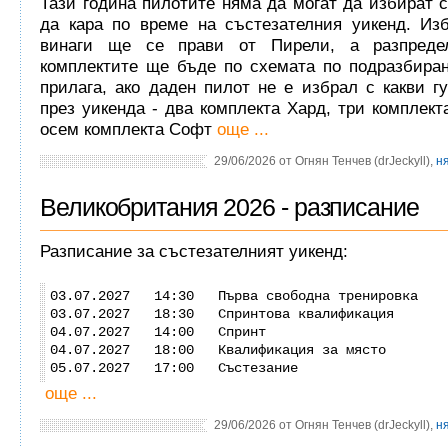
Тази година пилотите няма да могат да избират с
да кара по време на състезателния уикенд. Изб
винаги ще се прави от Пирели, а разпреде
комплектите ще бъде по схемата по подразбиран
прилага, ако даден пилот не е избрал с какви г
през уикенда - два комплекта Хард, три комплек
осем комплекта Софт
още ...
29/06/2026 от Огнян Тенчев (drJeckyll),
н
Великобритания 2026 - разписание
Разписание за състезателният уикенд:
03.07.2027 14:30 Първа свободна тренировка
03.07.2027 18:30 Спринтова квалификация
04.07.2027 14:00 Спринт
04.07.2027 18:00 Квалификация за място
05.07.2027 17:00 Състезание
още ...
29/06/2026 от Огнян Тенчев (drJeckyll),
н