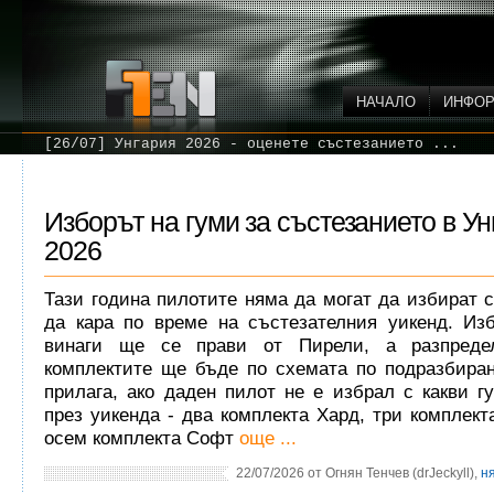
НАЧАЛО
ИНФО
[26/07] Унгария 2026 - оценете състезанието ...
Изборът на гуми за състезанието в Ун
2026
Тази година пилотите няма да могат да избират с
да кара по време на състезателния уикенд. Изб
винаги ще се прави от Пирели, а разпреде
комплектите ще бъде по схемата по подразбиран
прилага, ако даден пилот не е избрал с какви г
през уикенда - два комплекта Хард, три комплек
осем комплекта Софт
още ...
22/07/2026 от Огнян Тенчев (drJeckyll),
н