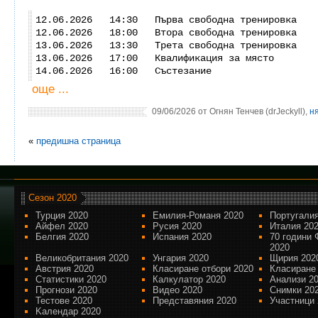
12.06.2026 14:30 Първа свободна тренировка
12.06.2026 18:00 Втора свободна тренировка
13.06.2026 13:30 Трета свободна тренировка
13.06.2026 17:00 Квалификация за място
14.06.2026 16:00 Състезание
още ...
09/06/2026 от Огнян Тенчев (drJeckyll),
н
«
предишна страница
Сезон 2020
Турция 2020
Емилия-Романя 2020
Португалия
Айфел 2020
Русия 2020
Италия 20
Белгия 2020
Испания 2020
70 години 
2020
Великобритания 2020
Унгария 2020
Щирия 202
Австрия 2020
Класиране отбори 2020
Класиране
Статистики 2020
Калкулатор 2020
Анализи 2
Прогнози 2020
Видео 2020
Снимки 20
Тестове 2020
Представяния 2020
Участници 
Kалендар 2020