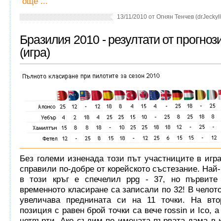
още ...
13/11/2010 от Огнян Тенчев (drJeckyll
Бразилия 2010 - резултати от прогноз
(игра)
Без големи изненада този път участниците в игра
справили по-добре от корейското състезание. Най-
в този кръг е спечелил ppg - 37, но първите
временното класиране са записали по 32! В челото
увеличава преднината си на 11 точки. На вто
позиция с равен брой точки са вече rossin и Ico, а
четвърти. Ако съдим по имената първата дама в 