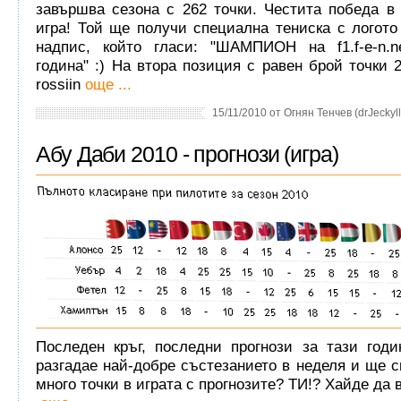
завършва сезона с 262 точки. Честита победа в
игра! Той ще получи специална тениска с логото
надпис, който гласи: "ШАМПИОН на f1.f-e-n.n
година" :) На втора позиция с равен брой точки 2
rossiin
още ...
15/11/2010 от Огнян Тенчев (drJeckyll
Абу Даби 2010 - прогнози (игра)
Последен кръг, последни прогнози за тази год
разгадае най-добре състезанието в неделя и ще с
много точки в играта с прогнозите? ТИ!? Хайде да