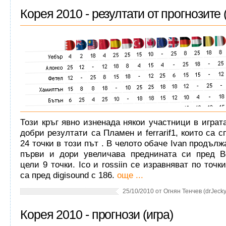
Корея 2010 - резултати от прогнозите 
Този кръг явно изненада някои участници в играта
добри резултати са Пламен и ferrarif1, които са 
24 точки в този път . В челото обаче Ivan продъл
първи и дори увеличава преднината си пред Bo
цели 9 точки. Ico и rossiin се изравняват по точк
са пред digisound с 186.
още ...
25/10/2010 от Огнян Тенчев (drJeckyl
Корея 2010 - прогнози (игра)