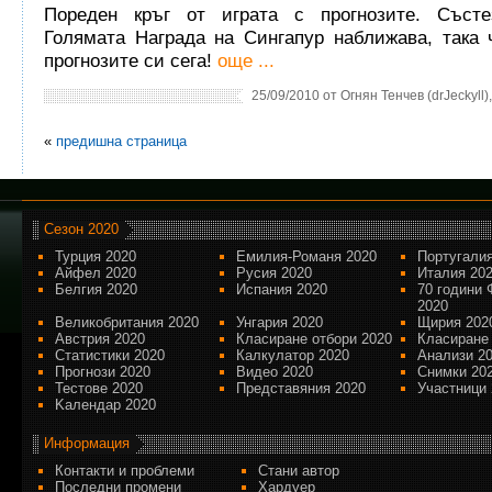
Пореден кръг от играта с прогнозите. Състе
Голямата Награда на Сингапур наближава, така
прогнозите си сега!
още ...
25/09/2010 от Огнян Тенчев (drJeckyll)
«
предишна страница
Сезон 2020
Турция 2020
Емилия-Романя 2020
Португалия
Айфел 2020
Русия 2020
Италия 20
Белгия 2020
Испания 2020
70 години 
2020
Великобритания 2020
Унгария 2020
Щирия 202
Австрия 2020
Класиране отбори 2020
Класиране
Статистики 2020
Калкулатор 2020
Анализи 2
Прогнози 2020
Видео 2020
Снимки 20
Тестове 2020
Представяния 2020
Участници 
Kалендар 2020
Информация
Контакти и проблеми
Стани автор
Последни промени
Хардуер