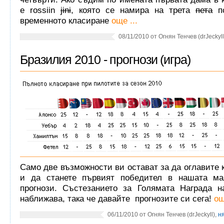
е rossiin
jini
, която се намира на трета
пета
по
временното класиранe
още ...
08/11/2010 от Огнян Тенчев (drJeckyll
Бразилия 2010 - прогнози (игра)
Само две възможности ви остават за да оглавите 
и да станете първият победител в нашата ма
прогнози. Състезанието за Голямата Награда н
наближава, така че давайте прогнозите си сега!
ощ
06/11/2010 от Огнян Тенчев (drJeckyll),
н