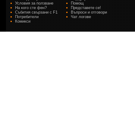
Условия за ползване
Помощ
На кого сте фен?
Представете се!
Събития свързани с F1
Въпроси и отговори
Потребители
Чат логове
Комикси