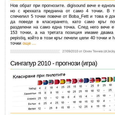
Нов обрат при прогнозите. digisound вече е еднол
но с крехката преднина от само 4 точки. В т
спечелил 5 точки повече от Boba_Fett и това е до
да поведе в класирането, като само кръг по
разделени на само една точка. След него вече е 
153 точки, а на третата позиция имаме двама 
pepistiq, който в този кръг печели цели 40 точки и I
точки
още ...
27/09/2010 от Огнян Тенчев (drJeckyl
Сингапур 2010 - прогнози (игра)