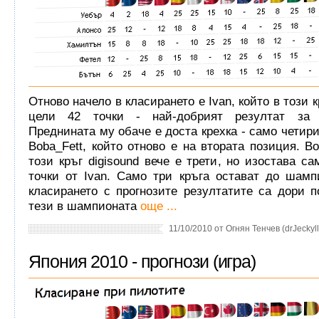
Отново начело в класирането е Ivan, който в този 
цели 42 точки - най-добрият резултат за 
Преднината му обаче е доста крехка - само четири
Boba_Fett, който отново е на втората позиция. В
този кръг digisound вече е трети, но изостава са
точки от Ivan. Само три кръга остават до шамп
класирането с прогнозите резултатите са дори п
тези в шампионата
още ...
11/10/2010 от Огнян Тенчев (drJeckyll
Япония 2010 - прогнози (игра)