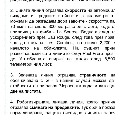
2. Синята линия отразява
скоростта
на автомобил
виждаме и средните стойности в километри в 
можем и да разгадаем дори завоите - скоростта па
70 км/ч на около 300 метра след старта, където
приличащ на фиба - La Source. Веднага след т
ускорението през Eau Rouge, след това през пра
чак до шикана Les Combes, на около 2,200 
началото на обиколката. На същият прин
разпознаваеми са и линиите след Paul Frere през 
до ‘Автобусната спирка’ на малко след 6,50
телеметричния лист.
3. Зелената линия отразява
страничното на
обозначавано с G - в нашия случай можем да
стойностите при завоя ‘Червената вода’ и като ця
две на пистата.
4. Роботизираната лилава линия, която прилич
отразява
смяната на предавките
. Тук обаче показ
нормализирани, защото очевидно линията започ