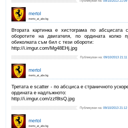
Публикуван на:
09/10/2013 21:09
mertol
merto_at_abv.bg
Втората картинка е хистограма по абсцисата с
оборотите на двигателя, по ордината колко п
обиколката съм бил с тези обороти:
http://i.imgur.com/Mg48EHj.jpg
Публикуван на:
09/10/2013 21:11
mertol
merto_at_abv.bg
Третата е scatter - по абсциса е страничното ускор
ордината е надлъжното:
http://i.imgur.com/zzf8tsQ.jpg
Публикуван на:
09/10/2013 21:12
mertol
merto_at_abv.bg