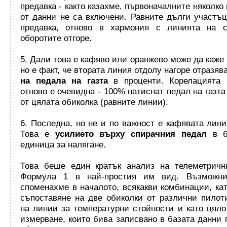
предавка - както казахме, първоначалните няколко
от данни не са включени. Равните дълги участъ
предавка, отново в хармония с линията на с
оборотите отгоре.
5. Дали това е кафяво или оранжево може да каже 
но е факт, че втората линия отдолу нагоре отразяв
на педала на газта
в проценти. Корелацията 
отново е очевидна - 100% натиснат педал на газта
от цялата обиколка (равните линии).
6. Последна, но не и по важност е кафявата лини
Това е
усилието върху спирачния педал
в б
единица за налягане.
Това беше един кратък анализ на телеметричн
Формула 1 в най-простия им вид. Възможни
споменахме в началото, всякакви комбинации, ка
съпоставяне на две обиколки от различни пилот
на линии за температурни стойности и като цяло
измерване, които бива записвано в базата данни 