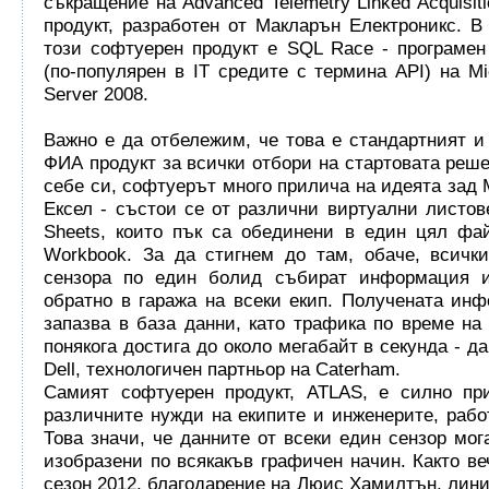
съкращение на Advanced Telemetry Linked Acquisit
продукт, разработен от Макларън Електроникс. В
този софтуерен продукт е SQL Race - програме
(по-популярен в IT средите с термина API) на Mi
Server 2008.
Важно е да отбележим, че това е стандартният и
ФИА продукт за всички отбори на стартовата реше
себе си, софтуерът много прилича на идеята зад
Ексел - състои се от различни виртуални листов
Sheets, които пък са обединени в един цял фа
Workbook. За да стигнем до там, обаче, всичк
сензора по един болид събират информация 
обратно в гаража на всеки екип. Получената ин
запазва в база данни, като трафика по време на
понякога достига до около мегабайт в секунда - д
Dell, технологичен партньор на Caterham.
Самият софтуерен продукт, ATLAS, е силно пр
различните нужди на екипите и инженерите, рабо
Това значи, че данните от всеки един сензор мог
изобразени по всякакъв графичен начин. Както ве
сезон 2012, благодарение на Люис Хамилтън, лини