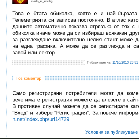
merto_at_abv.bg
Това е 6тата обиколка, която е и най-бързата
Телеметрията си записва постоянно. В атлас като
данните автоматично показва отрязъка от тях с 
обиколка иначе може да си избираш всякакви дру
за разглеждане включително целия стинт може д
на една графика. А може да се разглежда и са
завой или сектор.
Публикуван на:
11/10/2013 23:51
Нов коментар
Само регистрирани потребители могат да комен
вече имате регистрация можете да влезете в сайта
В противен случай можете да се регистирате кат
"Вход" и избере "Регистрация". За повече инфор
n.net/index.php/url14729
Условия за публикуване