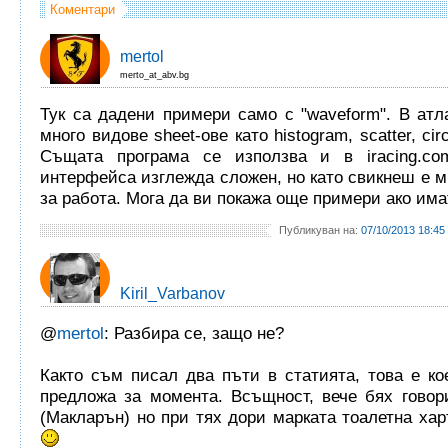
Коментари
mertol
merto_at_abv.bg
Тук са дадени примери само с "waveform". В ат
много видове sheet-ове като histogram, scatter, circ
Същата програма се използва и в iracing.co
интерфейса изглежда сложен, но като свикнеш е м
за работа. Мога да ви покажа още примери ако има
Публикуван на:
07/10/2013 18:45
Kiril_Varbanov
@
mertol
: Разбира се, защо не?
Както съм писал два пъти в статията, това е ко
предложа за момента. Всъщност, вече бях говор
(Макларън) но при тях дори марката тоалетна хар