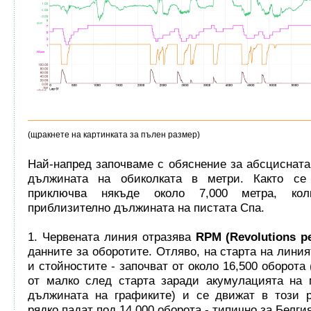
(щракнете на картинката за пълен размер)
Най-напред започваме с обяснение за абсцисната 
дължината на обиколката в метри. Както се
приключва някъде около 7,000 метра, ко
приблизително дължината на пистата Спа.
1. Червената линия отразява
RPM (Revolutions p
данните за оборотите. Отляво, на старта на лини
и стойностите - започват от около 16,500 оборота
от малко след старта заради акумулацията на 
дължината на графиките) и се движат в този р
рядко падат под 14,000 оборота - типично за Белгия