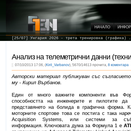
НАЧАЛО
ИНФО
[25/07] Унгария 2026 - трета тренировка (графика) .
Анализ на телеметрични данни (техни
07/10/2013 17:06, (
Kiril_Varbanov
), 5670/14613 прочита,
8 коментара
Авторски материал публикуван със съгласието
му - Кирил Върбанов.
Един от много важните компоненти във Фо
способността на инженерите и пилотите да 
представянето на болида в графична форма. К
моторните спортове това се постига с така наре
Acquisition Systems, или системи за съ
информация. Ключовата дума за Формула 1 е
AT