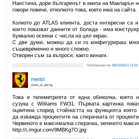
Наистина, дори българинът в екипа на Макларън н
говори повече, отколкото това, което има на сайта.
Колкото до ATLAS клиента, доста интересни са и
които показват данните от болида - има конструир
буквално осеяни с числа на цял екран.
С две думи, можеш да си го конфигурираш мног
същевременно и много сложно.
Отворен съм за въпроси, както винаги.
Публикуван на:
08/10/2013 12:01
mertol
merto_at_abv.bg
Това е телеметрията от една обиколка, която 
сузука с Williams FW31. Първата картинка пока
оцветена според стойността на функцията която
да изважда процентите на спирачката от процентит
Червеното е максимална спирачка, зеленото макси
http://i.imgur.com/9MBKg7O.jpg