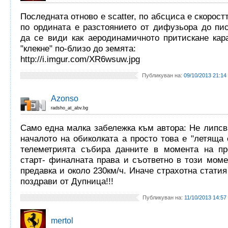
Последната отново е scatter, по абсциса е скорост
по ордината е разстоянието от дифузьора до пи
да се види как аеродинамичното притискане кар
"клекне" по-близо до земята:
http://i.imgur.com/XR6wsuw.jpg
Публикуван на:
09/10/2013 21:14
Azonso
radsho_at_abv.bg
Само една малка забележка към автора: Не липсв
началото на обиколката а просто това е "летяща 
телеметрията събира данните в момента на пр
старт- финалната права и съответно в този мом
предавка и около 230км/ч. Иначе страхотна статия
поздрави от Дупница!!!
Публикуван на:
11/10/2013 14:57
mertol