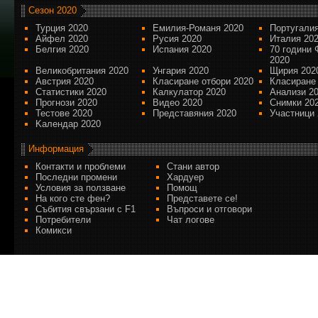
Сезон 2020
Турция 2020
Емилия-Романя 2020
Португалия
Айфел 2020
Русия 2020
Италия 20
Белгия 2020
Испания 2020
70 години 
2020
Великобритания 2020
Унгария 2020
Щирия 202
Австрия 2020
Класиране отбори 2020
Класиране
Статистики 2020
Калкулатор 2020
Анализи 2
Прогнози 2020
Видео 2020
Снимки 20
Тестове 2020
Представяния 2020
Участници 
Kалендар 2020
Информация
Контакти и проблеми
Стани автор
Последни промени
Хардуер
Условия за ползване
Помощ
На кого сте фен?
Представете се!
Събития свързани с F1
Въпроси и отговори
Потребители
Чат логове
Комикси