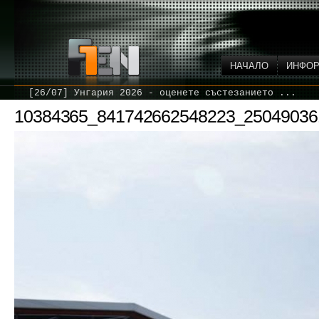
НАЧАЛО
ИНФО
[26/07] Унгария 2026 - оценете състезанието ...
10384365_841742662548223_25049036