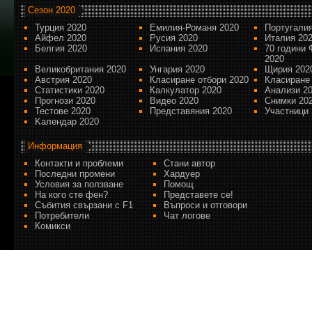
Сезон 2020
Турция 2020
Емилия-Романя 2020
Португалия
Айфел 2020
Русия 2020
Италия 20
Белгия 2020
Испания 2020
70 години 
2020
Великобритания 2020
Унгария 2020
Щирия 202
Австрия 2020
Класиране отбори 2020
Класиране
Статистики 2020
Калкулатор 2020
Анализи 2
Прогнози 2020
Видео 2020
Снимки 20
Тестове 2020
Представяния 2020
Участници 
Kалендар 2020
Информация
Контакти и проблеми
Стани автор
Последни промени
Хардуер
Условия за ползване
Помощ
На кого сте фен?
Представете се!
Събития свързани с F1
Въпроси и отговори
Потребители
Чат логове
Комикси