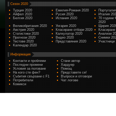
Сезон 2020
Турция 2020
Емилия-Романя 2020
Португалия
Айфел 2020
Русия 2020
Италия 20
Белгия 2020
Испания 2020
70 години 
2020
Великобритания 2020
Унгария 2020
Щирия 202
Австрия 2020
Класиране отбори 2020
Класиране
Статистики 2020
Калкулатор 2020
Анализи 2
Прогнози 2020
Видео 2020
Снимки 20
Тестове 2020
Представяния 2020
Участници 
Kалендар 2020
Информация
Контакти и проблеми
Стани автор
Последни промени
Хардуер
Условия за ползване
Помощ
На кого сте фен?
Представете се!
Събития свързани с F1
Въпроси и отговори
Потребители
Чат логове
Комикси