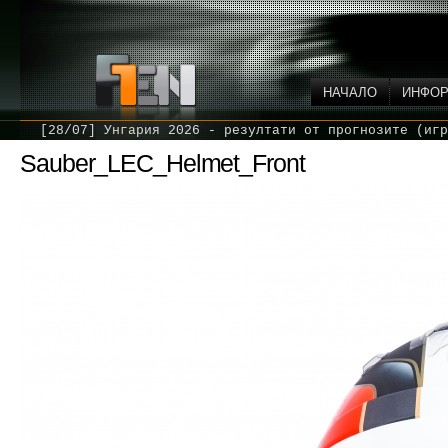
НАЧАЛО
ИНФО
[28/07] Унгария 2026 - резултати от прогнозите (игр
Sauber_LEC_Helmet_Front