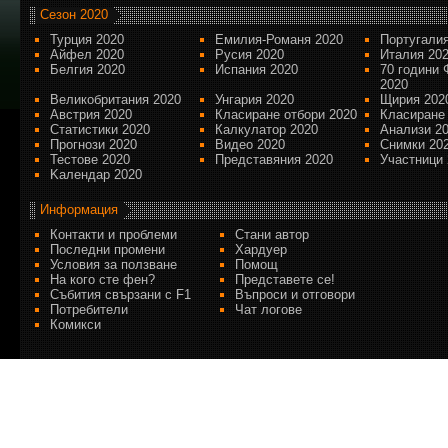
Сезон 2020
Турция 2020
Емилия-Романя 2020
Португалия
Айфел 2020
Русия 2020
Италия 20
Белгия 2020
Испания 2020
70 години 
2020
Великобритания 2020
Унгария 2020
Щирия 202
Австрия 2020
Класиране отбори 2020
Класиране
Статистики 2020
Калкулатор 2020
Анализи 2
Прогнози 2020
Видео 2020
Снимки 20
Тестове 2020
Представяния 2020
Участници 
Kалендар 2020
Информация
Контакти и проблеми
Стани автор
Последни промени
Хардуер
Условия за ползване
Помощ
На кого сте фен?
Представете се!
Събития свързани с F1
Въпроси и отговори
Потребители
Чат логове
Комикси