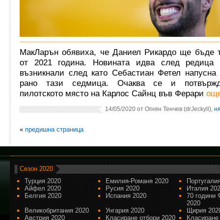
МакЛарън обявиха, че Даниел Рикардо ще бъде 
от 2021 година. Новината идва след редица 
възникнали след като Себастиан Фетел напусна
рано тази седмица. Очаква се и потвържд
пилотското място на Карлос Сайнц във Ферари
още
14/05/2020 от Огнян Тенчев (drJeckyll),
н
«
предишна страница
Сезон 2020
Турция 2020
Емилия-Романя 2020
Португалия
Айфел 2020
Русия 2020
Италия 20
Белгия 2020
Испания 2020
70 години 
2020
Великобритания 2020
Унгария 2020
Щирия 202
Австрия 2020
Класиране отбори 2020
Класиране