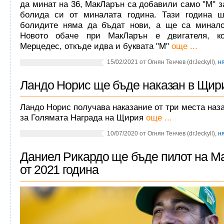
да минат на 36, МакЛарън са добавили само "М" з
болида си от миналата година. Тази година ш
болидите няма да бъдат нови, а ще са минало
Новото обаче при МакЛарън е двигателя, 
Мерцедес, откъде идва и буквата "М"
още ...
15/02/2021 от Огнян Тенчев (drJeckyll),
н
Ландо Норис ще бъде наказан в Щир
Ландо Норис получава наказание от три места наза
за Голямата Награда на Щирия
още ...
10/07/2020 от Огнян Тенчев (drJeckyll),
н
Даниел Рикардо ще бъде пилот на М
от 2021 година