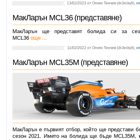
13/02/2023 от Огнян Тенчев (drJeckyll),
н
МакЛарън MCL36 (представяне)
МакЛарън ще представят болида си за сез
MCL36
още ...
11/02/2022 от Огнян Тенчев (drJeckyll),
н
МакЛарън MCL35M (представяне)
МакЛарън е първият отбор, който ще представи б
сезон 2021. Името на болида ще бъде MCL35M, 