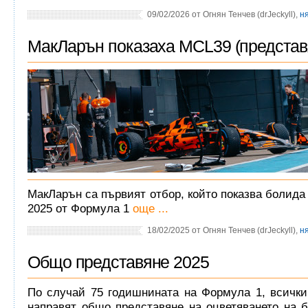
09/02/2026 от Огнян Тенчев (drJeckyll),
н
МакЛарън показаха MCL39 (представ
МакЛарън са първият отбор, който показва болида 
2025 от Формула 1
още ...
18/02/2025 от Огнян Тенчев (drJeckyll),
н
Общо представяне 2025
По случай 75 годишнината на Формула 1, всичк
направят общо представяне на оцветяването на 