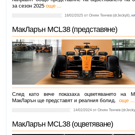
за сезон 2025
още ...
18/02/2025 от Огнян Тенчев (drJeckyll),
н
МакЛарън MCL38 (представяне)
След като вече показаха оцветяването на M
МакЛарън ще представят и реалния болид.
още ...
14/02/2024 от Огнян Тенчев (drJeckyl
МакЛарън MCL38 (оцветяване)