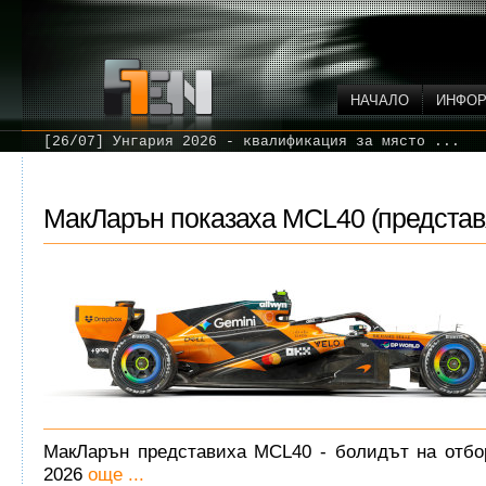
НАЧАЛО
ИНФО
[26/07] Унгария 2026 - квалификация за място ...
МакЛарън показаха MCL40 (представ
МакЛарън представиха MCL40 - болидът на отбо
2026
още ...