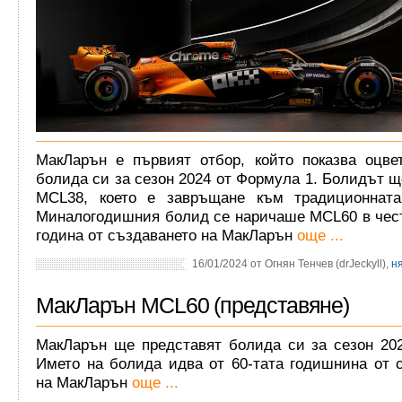
МакЛарън е първият отбор, който показва оцве
болида си за сезон 2024 от Формула 1. Болидът щ
MCL38, което е завръщане към традиционната
Миналогодишния болид се наричаше MCL60 в чест
година от създаването на МакЛарън
още ...
16/01/2024 от Огнян Тенчев (drJeckyll),
н
МакЛарън MCL60 (представяне)
МакЛарън ще представят болида си за сезон 20
Името на болида идва от 60-тата годишнина от 
на МакЛарън
още ...