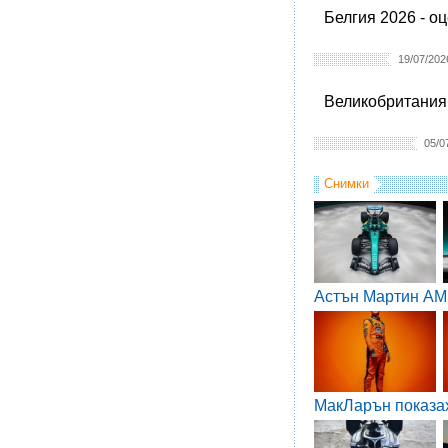
Белгия 2026 - о
19/07/202
Великобритания 
05/0
Снимки
Астън Мартин AM
МакЛарън показа