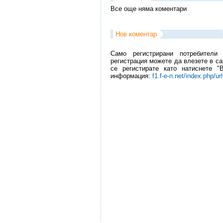
Все още няма коментари
Нов коментар
Само регистрирани потребители
регистрация можете да влезете в са
се регистирате като натиснете "
информация:
f1.f-e-n.net/index.php/ur