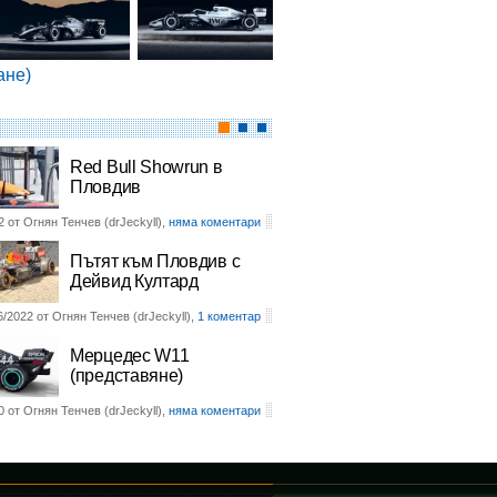
ане)
Red Bull Showrun в
Пловдив
2 от Огнян Тенчев (drJeckyll),
няма коментари
Пътят към Пловдив с
Дейвид Култард
6/2022 от Огнян Тенчев (drJeckyll),
1 коментар
Мерцедес W11
(представяне)
0 от Огнян Тенчев (drJeckyll),
няма коментари