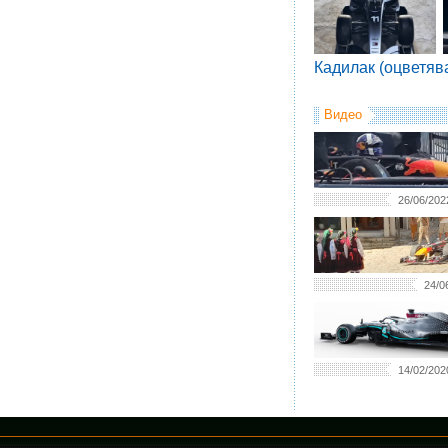
Кадилак (оцветяв
Видео
26/06/202
24/0
14/02/202