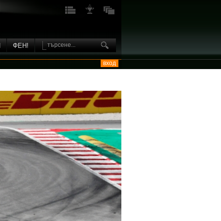
И
ФЕН!
вход