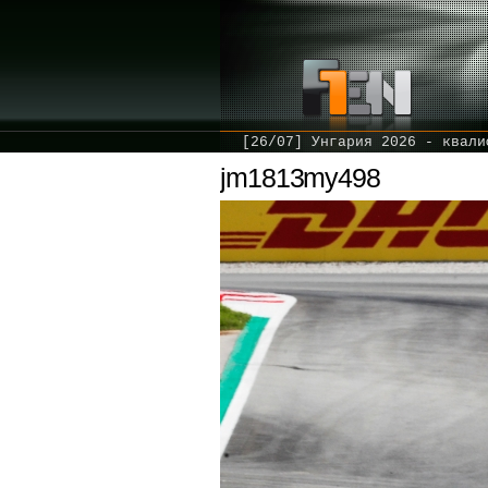
[26/07] Унгария 2026 - квали
jm1813my498