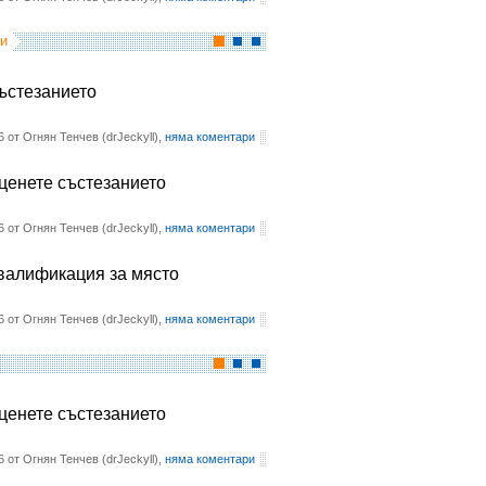
и
състезанието
6 от Огнян Тенчев (drJeckyll),
няма коментари
оценете състезанието
6 от Огнян Тенчев (drJeckyll),
няма коментари
квалификация за място
6 от Огнян Тенчев (drJeckyll),
няма коментари
оценете състезанието
6 от Огнян Тенчев (drJeckyll),
няма коментари