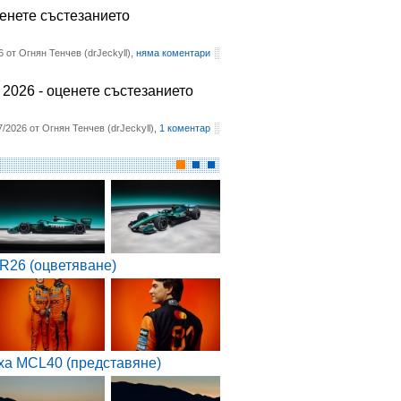
ценете състезанието
6 от Огнян Тенчев (drJeckyll),
няма коментари
2026 - оценете състезанието
7/2026 от Огнян Тенчев (drJeckyll),
1 коментар
R26 (оцветяване)
ха MCL40 (представяне)