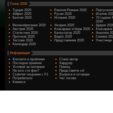
Сезон 2020
Турция 2020
Емилия-Романя 2020
Португалия
Айфел 2020
Русия 2020
Италия 20
Белгия 2020
Испания 2020
70 години 
2020
Великобритания 2020
Унгария 2020
Щирия 202
Австрия 2020
Класиране отбори 2020
Класиране
Статистики 2020
Калкулатор 2020
Анализи 2
Прогнози 2020
Видео 2020
Снимки 20
Тестове 2020
Представяния 2020
Участници 
Kалендар 2020
Информация
Контакти и проблеми
Стани автор
Последни промени
Хардуер
Условия за ползване
Помощ
На кого сте фен?
Представете се!
Събития свързани с F1
Въпроси и отговори
Потребители
Чат логове
Комикси