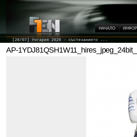
НАЧАЛО
ИНФО
[28/07] Унгария 2026 - състезанието ...
AP-1YDJ81QSH1W11_hires_jpeg_24bit_