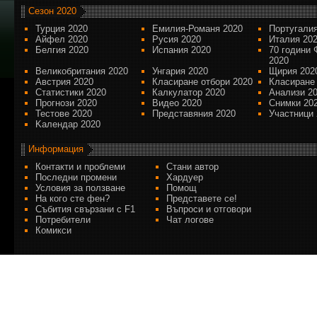
Сезон 2020
Турция 2020
Емилия-Романя 2020
Португалия
Айфел 2020
Русия 2020
Италия 20
Белгия 2020
Испания 2020
70 години 
2020
Великобритания 2020
Унгария 2020
Щирия 202
Австрия 2020
Класиране отбори 2020
Класиране
Статистики 2020
Калкулатор 2020
Анализи 2
Прогнози 2020
Видео 2020
Снимки 20
Тестове 2020
Представяния 2020
Участници 
Kалендар 2020
Информация
Контакти и проблеми
Стани автор
Последни промени
Хардуер
Условия за ползване
Помощ
На кого сте фен?
Представете се!
Събития свързани с F1
Въпроси и отговори
Потребители
Чат логове
Комикси