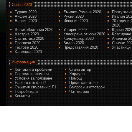
Сезон 2020
Турция 2020
Емилия-Романя 2020
Португалия
Айфел 2020
Русия 2020
Италия 20
Белгия 2020
Испания 2020
70 години 
2020
Великобритания 2020
Унгария 2020
Щирия 202
Австрия 2020
Класиране отбори 2020
Класиране
Статистики 2020
Калкулатор 2020
Анализи 2
Прогнози 2020
Видео 2020
Снимки 20
Тестове 2020
Представяния 2020
Участници 
Kалендар 2020
Информация
Контакти и проблеми
Стани автор
Последни промени
Хардуер
Условия за ползване
Помощ
На кого сте фен?
Представете се!
Събития свързани с F1
Въпроси и отговори
Потребители
Чат логове
Комикси