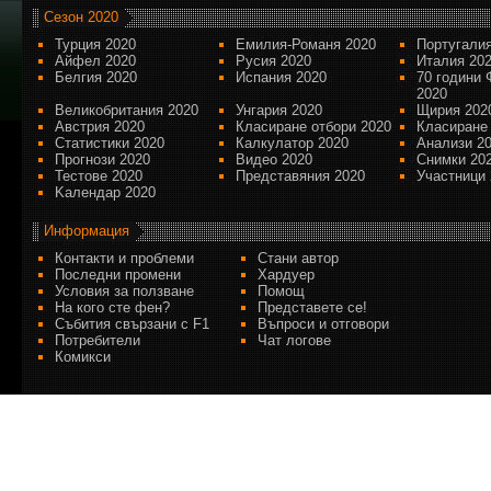
Сезон 2020
Турция 2020
Емилия-Романя 2020
Португалия
Айфел 2020
Русия 2020
Италия 20
Белгия 2020
Испания 2020
70 години 
2020
Великобритания 2020
Унгария 2020
Щирия 202
Австрия 2020
Класиране отбори 2020
Класиране
Статистики 2020
Калкулатор 2020
Анализи 2
Прогнози 2020
Видео 2020
Снимки 20
Тестове 2020
Представяния 2020
Участници 
Kалендар 2020
Информация
Контакти и проблеми
Стани автор
Последни промени
Хардуер
Условия за ползване
Помощ
На кого сте фен?
Представете се!
Събития свързани с F1
Въпроси и отговори
Потребители
Чат логове
Комикси