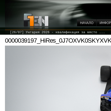
НАЧАЛО
ИНФО
[26/07] Унгария 2026 - квалификация за място ...
0000039197_HiRes_0J7OXVK0SKYXV