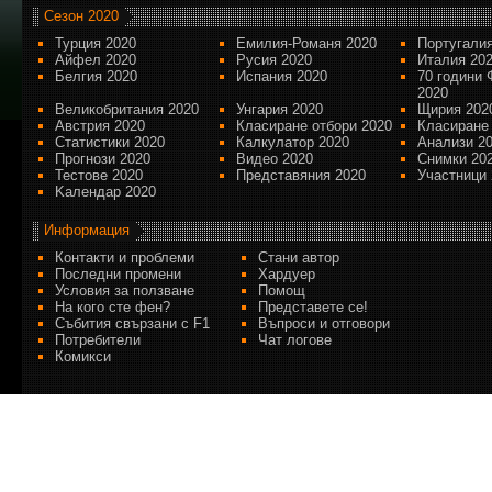
Сезон 2020
Турция 2020
Емилия-Романя 2020
Португалия
Айфел 2020
Русия 2020
Италия 20
Белгия 2020
Испания 2020
70 години 
2020
Великобритания 2020
Унгария 2020
Щирия 202
Австрия 2020
Класиране отбори 2020
Класиране
Статистики 2020
Калкулатор 2020
Анализи 2
Прогнози 2020
Видео 2020
Снимки 20
Тестове 2020
Представяния 2020
Участници 
Kалендар 2020
Информация
Контакти и проблеми
Стани автор
Последни промени
Хардуер
Условия за ползване
Помощ
На кого сте фен?
Представете се!
Събития свързани с F1
Въпроси и отговори
Потребители
Чат логове
Комикси