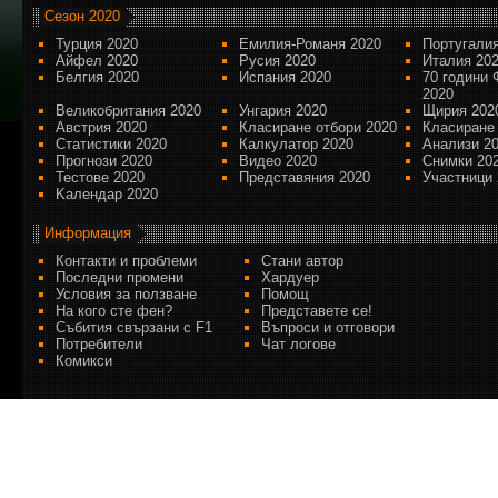
Сезон 2020
Турция 2020
Емилия-Романя 2020
Португалия
Айфел 2020
Русия 2020
Италия 20
Белгия 2020
Испания 2020
70 години 
2020
Великобритания 2020
Унгария 2020
Щирия 202
Австрия 2020
Класиране отбори 2020
Класиране
Статистики 2020
Калкулатор 2020
Анализи 2
Прогнози 2020
Видео 2020
Снимки 20
Тестове 2020
Представяния 2020
Участници 
Kалендар 2020
Информация
Контакти и проблеми
Стани автор
Последни промени
Хардуер
Условия за ползване
Помощ
На кого сте фен?
Представете се!
Събития свързани с F1
Въпроси и отговори
Потребители
Чат логове
Комикси