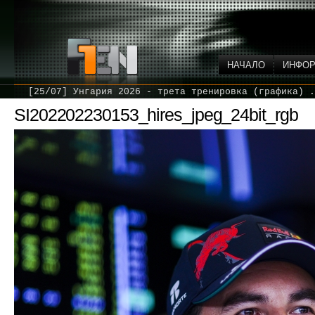
НАЧАЛО
ИНФО
[25/07] Унгария 2026 - трета тренировка (графика) .
SI202202230153_hires_jpeg_24bit_rgb