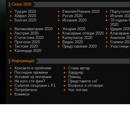
Сезон 2020
Турция 2020
Емилия-Романя 2020
Португалия
Айфел 2020
Русия 2020
Италия 20
Белгия 2020
Испания 2020
70 години 
2020
Великобритания 2020
Унгария 2020
Щирия 202
Австрия 2020
Класиране отбори 2020
Класиране
Статистики 2020
Калкулатор 2020
Анализи 2
Прогнози 2020
Видео 2020
Снимки 20
Тестове 2020
Представяния 2020
Участници 
Kалендар 2020
Информация
Контакти и проблеми
Стани автор
Последни промени
Хардуер
Условия за ползване
Помощ
На кого сте фен?
Представете се!
Събития свързани с F1
Въпроси и отговори
Потребители
Чат логове
Комикси