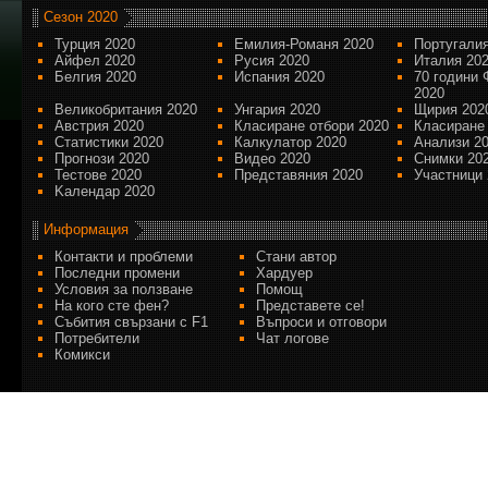
Сезон 2020
Турция 2020
Емилия-Романя 2020
Португалия
Айфел 2020
Русия 2020
Италия 20
Белгия 2020
Испания 2020
70 години 
2020
Великобритания 2020
Унгария 2020
Щирия 202
Австрия 2020
Класиране отбори 2020
Класиране
Статистики 2020
Калкулатор 2020
Анализи 2
Прогнози 2020
Видео 2020
Снимки 20
Тестове 2020
Представяния 2020
Участници 
Kалендар 2020
Информация
Контакти и проблеми
Стани автор
Последни промени
Хардуер
Условия за ползване
Помощ
На кого сте фен?
Представете се!
Събития свързани с F1
Въпроси и отговори
Потребители
Чат логове
Комикси