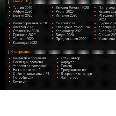
Сезон 2020
Турция 2020
Емилия-Романя 2020
Португалия
Айфел 2020
Русия 2020
Италия 20
Белгия 2020
Испания 2020
70 години 
2020
Великобритания 2020
Унгария 2020
Щирия 202
Австрия 2020
Класиране отбори 2020
Класиране
Статистики 2020
Калкулатор 2020
Анализи 2
Прогнози 2020
Видео 2020
Снимки 20
Тестове 2020
Представяния 2020
Участници 
Kалендар 2020
Информация
Контакти и проблеми
Стани автор
Последни промени
Хардуер
Условия за ползване
Помощ
На кого сте фен?
Представете се!
Събития свързани с F1
Въпроси и отговори
Потребители
Чат логове
Комикси