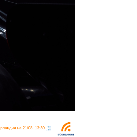
рландия на 21/08, 13:30
абонамент