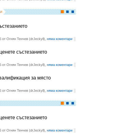
и
състезанието
6 от Огнян Тенчев (drJeckyll),
няма коментари
оценете състезанието
6 от Огнян Тенчев (drJeckyll),
няма коментари
квалификация за място
6 от Огнян Тенчев (drJeckyll),
няма коментари
оценете състезанието
6 от Огнян Тенчев (drJeckyll),
няма коментари