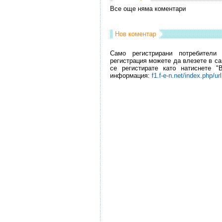
Все още няма коментари
Нов коментар
Само регистрирани потребители
регистрация можете да влезете в са
се регистирате като натиснете "
информация:
f1.f-e-n.net/index.php/ur