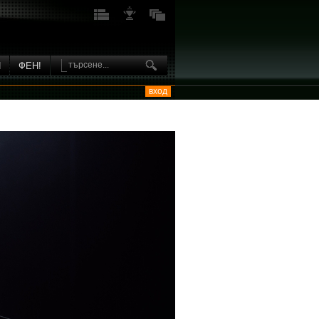
И
ФЕН!
вход