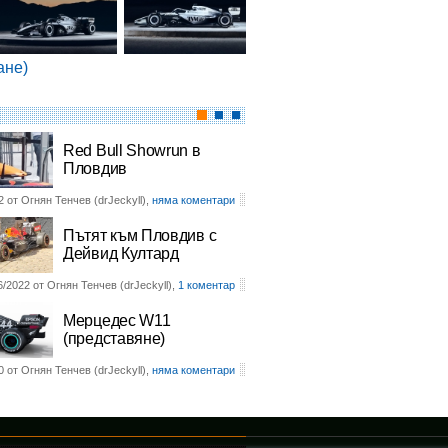
ане)
Red Bull Showrun в
Пловдив
2 от Огнян Тенчев (drJeckyll),
няма коментари
Пътят към Пловдив с
Дейвид Култард
6/2022 от Огнян Тенчев (drJeckyll),
1 коментар
Мерцедес W11
(представяне)
0 от Огнян Тенчев (drJeckyll),
няма коментари