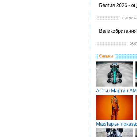
Белгия 2026 - о
19/07/202
Великобритания 
05/0
Снимки
Астън Мартин AM
МакЛарън показа