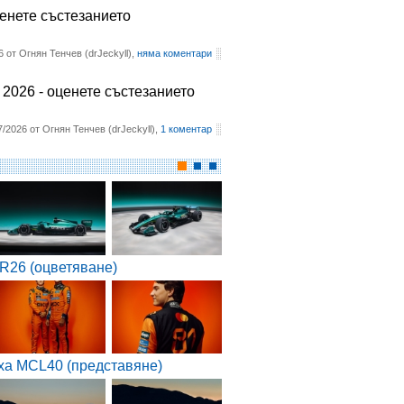
ценете състезанието
6 от Огнян Тенчев (drJeckyll),
няма коментари
2026 - оценете състезанието
7/2026 от Огнян Тенчев (drJeckyll),
1 коментар
R26 (оцветяване)
ха MCL40 (представяне)