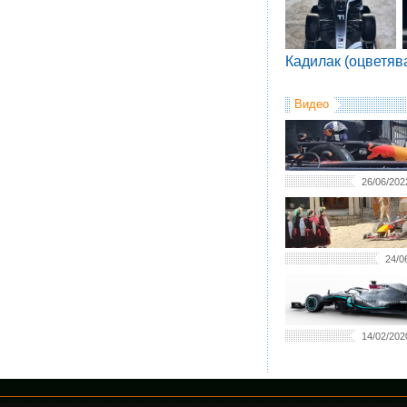
Кадилак (оцветяв
Видео
26/06/202
24/0
14/02/202