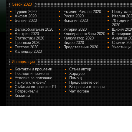
Сезон 2020
Турция 2020
Емилия-Романя 2020
Португалия
Айфел 2020
Русия 2020
Италия 20
Белгия 2020
Испания 2020
70 години 
2020
Великобритания 2020
Унгария 2020
Щирия 202
Австрия 2020
Класиране отбори 2020
Класиране
Статистики 2020
Калкулатор 2020
Анализи 2
Прогнози 2020
Видео 2020
Снимки 20
Тестове 2020
Представяния 2020
Участници 
Kалендар 2020
Информация
Контакти и проблеми
Стани автор
Последни промени
Хардуер
Условия за ползване
Помощ
На кого сте фен?
Представете се!
Събития свързани с F1
Въпроси и отговори
Потребители
Чат логове
Комикси