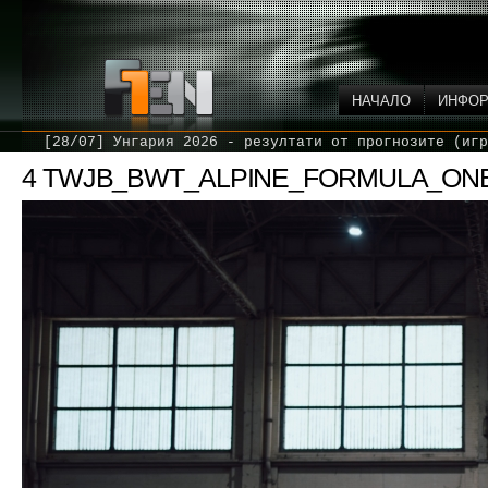
НАЧАЛО
ИНФО
[28/07] Унгария 2026 - резултати от прогнозите (игр
4 TWJB_BWT_ALPINE_FORMULA_ON