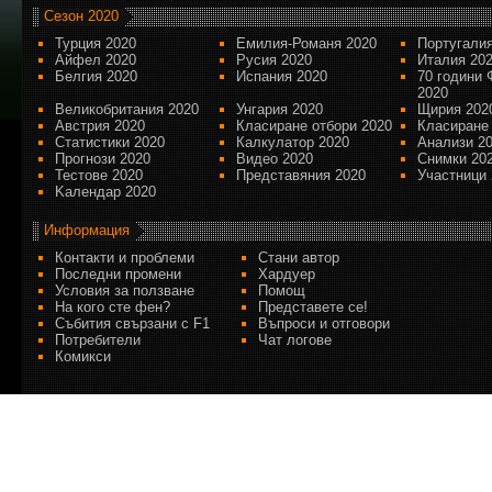
Сезон 2020
Турция 2020
Емилия-Романя 2020
Португалия
Айфел 2020
Русия 2020
Италия 20
Белгия 2020
Испания 2020
70 години 
2020
Великобритания 2020
Унгария 2020
Щирия 202
Австрия 2020
Класиране отбори 2020
Класиране
Статистики 2020
Калкулатор 2020
Анализи 2
Прогнози 2020
Видео 2020
Снимки 20
Тестове 2020
Представяния 2020
Участници 
Kалендар 2020
Информация
Контакти и проблеми
Стани автор
Последни промени
Хардуер
Условия за ползване
Помощ
На кого сте фен?
Представете се!
Събития свързани с F1
Въпроси и отговори
Потребители
Чат логове
Комикси