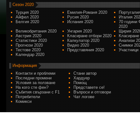
Сезон 2020
Турция 2020
Емилия-Романя 2020
Португалия
Айфел 2020
Русия 2020
Италия 20
Белгия 2020
Испания 2020
70 години 
2020
Великобритания 2020
Унгария 2020
Щирия 202
Австрия 2020
Класиране отбори 2020
Класиране
Статистики 2020
Калкулатор 2020
Анализи 2
Прогнози 2020
Видео 2020
Снимки 20
Тестове 2020
Представяния 2020
Участници 
Kалендар 2020
Информация
Контакти и проблеми
Стани автор
Последни промени
Хардуер
Условия за ползване
Помощ
На кого сте фен?
Представете се!
Събития свързани с F1
Въпроси и отговори
Потребители
Чат логове
Комикси