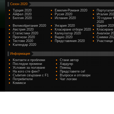
Сезон 2020
Турция 2020
Емилия-Романя 2020
Португалия
Айфел 2020
Русия 2020
Италия 20
Белгия 2020
Испания 2020
70 години 
2020
Великобритания 2020
Унгария 2020
Щирия 202
Австрия 2020
Класиране отбори 2020
Класиране
Статистики 2020
Калкулатор 2020
Анализи 2
Прогнози 2020
Видео 2020
Снимки 20
Тестове 2020
Представяния 2020
Участници 
Kалендар 2020
Информация
Контакти и проблеми
Стани автор
Последни промени
Хардуер
Условия за ползване
Помощ
На кого сте фен?
Представете се!
Събития свързани с F1
Въпроси и отговори
Потребители
Чат логове
Комикси