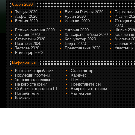
Сезон 2020
Турция 2020
Емилия-Романя 2020
Португалия
Айфел 2020
Русия 2020
Италия 20
Белгия 2020
Испания 2020
70 години 
2020
Великобритания 2020
Унгария 2020
Щирия 202
Австрия 2020
Класиране отбори 2020
Класиране
Статистики 2020
Калкулатор 2020
Анализи 2
Прогнози 2020
Видео 2020
Снимки 20
Тестове 2020
Представяния 2020
Участници 
Kалендар 2020
Информация
Контакти и проблеми
Стани автор
Последни промени
Хардуер
Условия за ползване
Помощ
На кого сте фен?
Представете се!
Събития свързани с F1
Въпроси и отговори
Потребители
Чат логове
Комикси