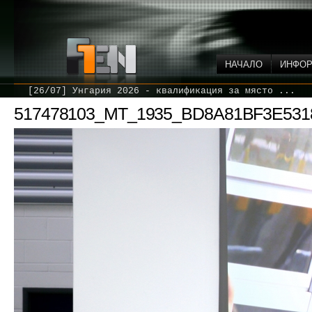
НАЧАЛО
ИНФО
[26/07] Унгария 2026 - квалификация за място ...
517478103_MT_1935_BD8A81BF3E531