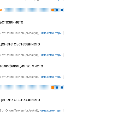
и
състезанието
6 от Огнян Тенчев (drJeckyll),
няма коментари
оценете състезанието
6 от Огнян Тенчев (drJeckyll),
няма коментари
квалификация за място
6 от Огнян Тенчев (drJeckyll),
няма коментари
оценете състезанието
6 от Огнян Тенчев (drJeckyll),
няма коментари