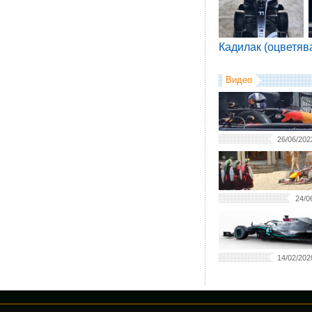
Кадилак (оцветяв
Видео
26/06/202
24/0
14/02/202