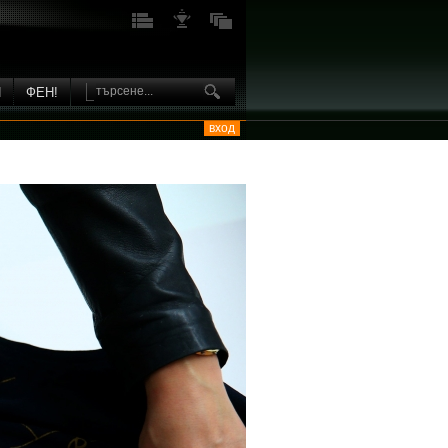
И
ФЕН!
вход