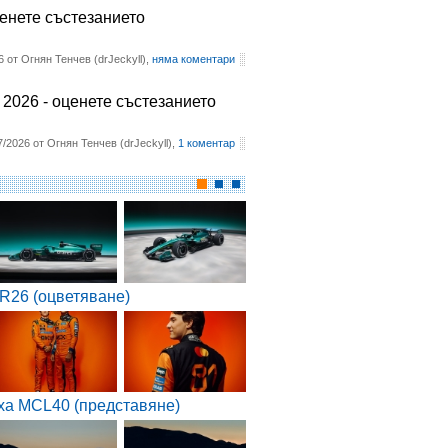
ценете състезанието
6 от Огнян Тенчев (drJeckyll),
няма коментари
2026 - оценете състезанието
7/2026 от Огнян Тенчев (drJeckyll),
1 коментар
R26 (оцветяване)
ха MCL40 (представяне)