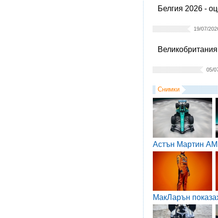
Белгия 2026 - о
19/07/202
Великобритания 
05/0
Снимки
Астън Мартин AM
МакЛарън показа