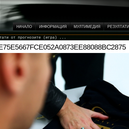
НАЧАЛО
ИНФОРМАЦИЯ
МУЛТИМЕДИЯ
РЕЗУЛТАТ
тати от прогнозите (игра) ...
E75E5667FCE052A0873EE88088BC2875