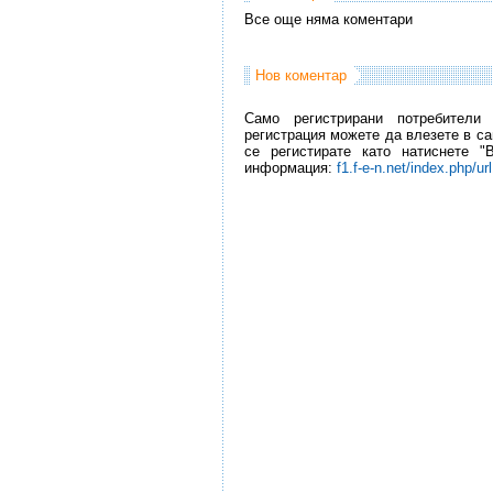
Все още няма коментари
Нов коментар
Само регистрирани потребители
регистрация можете да влезете в са
се регистирате като натиснете "
информация:
f1.f-e-n.net/index.php/ur