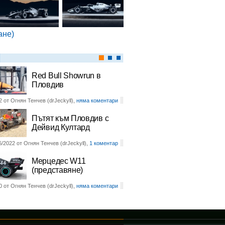
ане)
Red Bull Showrun в
Пловдив
2 от Огнян Тенчев (drJeckyll),
няма коментари
Пътят към Пловдив с
Дейвид Култард
6/2022 от Огнян Тенчев (drJeckyll),
1 коментар
Мерцедес W11
(представяне)
0 от Огнян Тенчев (drJeckyll),
няма коментари