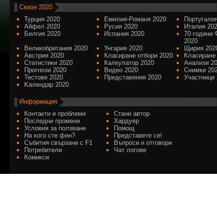
Сезон 2020
Турция 2020
Емилия-Романя 2020
Португалия
Айфел 2020
Русия 2020
Италия 20
Белгия 2020
Испания 2020
70 години 
2020
Великобритания 2020
Унгария 2020
Щирия 202
Австрия 2020
Класиране отбори 2020
Класиране
Статистики 2020
Калкулатор 2020
Анализи 2
Прогнози 2020
Видео 2020
Снимки 20
Тестове 2020
Представяния 2020
Участници 
Kалендар 2020
Информация
Контакти и проблеми
Стани автор
Последни промени
Хардуер
Условия за ползване
Помощ
На кого сте фен?
Представете се!
Събития свързани с F1
Въпроси и отговори
Потребители
Чат логове
Комикси