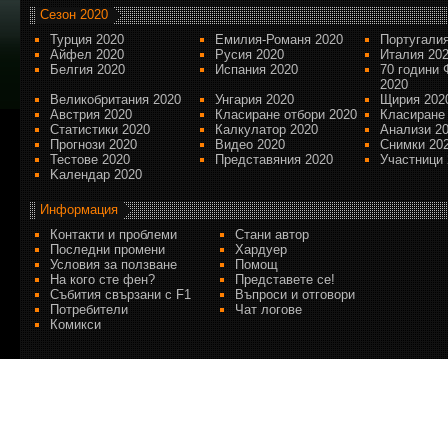
Сезон 2020
Турция 2020
Емилия-Романя 2020
Португалия
Айфел 2020
Русия 2020
Италия 20
Белгия 2020
Испания 2020
70 години 
2020
Великобритания 2020
Унгария 2020
Щирия 202
Австрия 2020
Класиране отбори 2020
Класиране
Статистики 2020
Калкулатор 2020
Анализи 2
Прогнози 2020
Видео 2020
Снимки 20
Тестове 2020
Представяния 2020
Участници 
Kалендар 2020
Информация
Контакти и проблеми
Стани автор
Последни промени
Хардуер
Условия за ползване
Помощ
На кого сте фен?
Представете се!
Събития свързани с F1
Въпроси и отговори
Потребители
Чат логове
Комикси