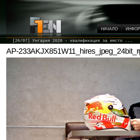
НАЧАЛО
ИНФО
[26/07] Унгария 2026 - квалификация за място ...
AP-233AKJX851W11_hires_jpeg_24bit_r