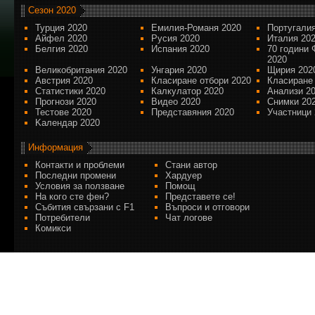
Сезон 2020
Турция 2020
Емилия-Романя 2020
Португалия
Айфел 2020
Русия 2020
Италия 20
Белгия 2020
Испания 2020
70 години 
2020
Великобритания 2020
Унгария 2020
Щирия 202
Австрия 2020
Класиране отбори 2020
Класиране
Статистики 2020
Калкулатор 2020
Анализи 2
Прогнози 2020
Видео 2020
Снимки 20
Тестове 2020
Представяния 2020
Участници 
Kалендар 2020
Информация
Контакти и проблеми
Стани автор
Последни промени
Хардуер
Условия за ползване
Помощ
На кого сте фен?
Представете се!
Събития свързани с F1
Въпроси и отговори
Потребители
Чат логове
Комикси