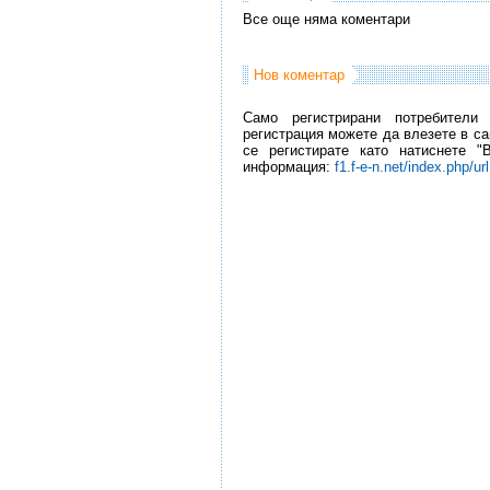
Все още няма коментари
Нов коментар
Само регистрирани потребители
регистрация можете да влезете в са
се регистирате като натиснете "
информация:
f1.f-e-n.net/index.php/ur