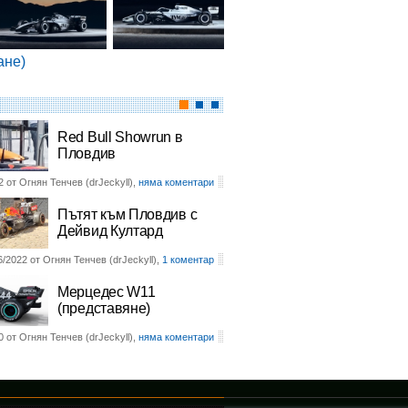
ане)
Red Bull Showrun в
Пловдив
2 от Огнян Тенчев (drJeckyll),
няма коментари
Пътят към Пловдив с
Дейвид Култард
6/2022 от Огнян Тенчев (drJeckyll),
1 коментар
Мерцедес W11
(представяне)
0 от Огнян Тенчев (drJeckyll),
няма коментари