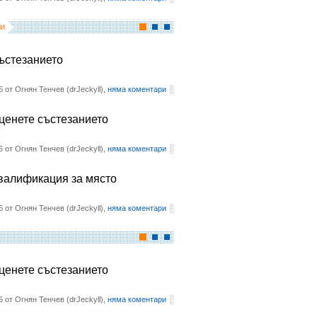
и
състезанието
6 от Огнян Тенчев (drJeckyll),
няма коментари
оценете състезанието
6 от Огнян Тенчев (drJeckyll),
няма коментари
квалификация за място
6 от Огнян Тенчев (drJeckyll),
няма коментари
оценете състезанието
6 от Огнян Тенчев (drJeckyll),
няма коментари