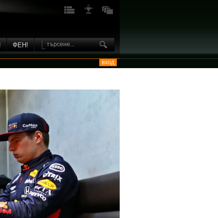
И
ФЕН!
вход