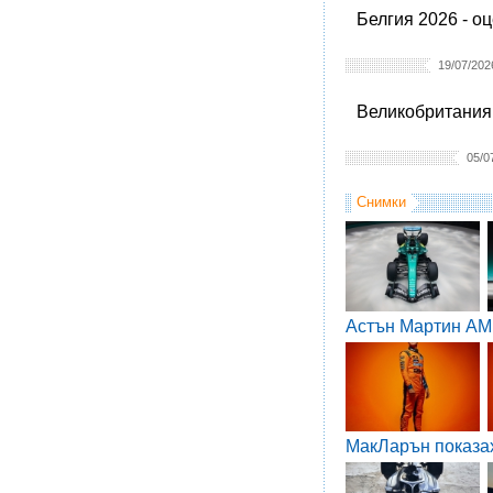
Белгия 2026 - о
19/07/202
Великобритания 
05/0
Снимки
Астън Мартин AM
МакЛарън показа