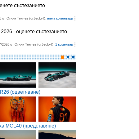
ценете състезанието
6 от Огнян Тенчев (drJeckyll),
няма коментари
2026 - оценете състезанието
7/2026 от Огнян Тенчев (drJeckyll),
1 коментар
R26 (оцветяване)
ха MCL40 (представяне)