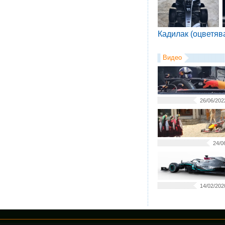
Кадилак (оцветяв
Видео
26/06/202
24/0
14/02/202