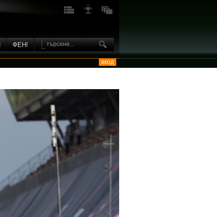
И
ФЕН!
вход