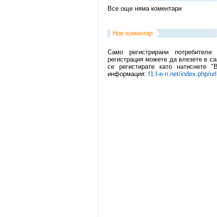
Все още няма коментари
Нов коментар
Само регистрирани потребители
регистрация можете да влезете в са
се регистирате като натиснете "
информация:
f1.f-e-n.net/index.php/ur