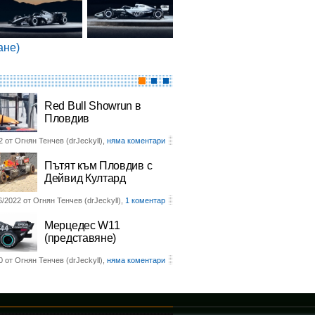
ане)
Red Bull Showrun в
Пловдив
2 от Огнян Тенчев (drJeckyll),
няма коментари
Пътят към Пловдив с
Дейвид Култард
6/2022 от Огнян Тенчев (drJeckyll),
1 коментар
Мерцедес W11
(представяне)
0 от Огнян Тенчев (drJeckyll),
няма коментари