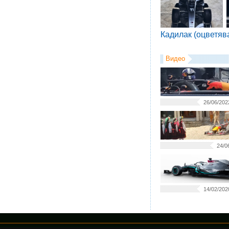
Кадилак (оцветяв
Видео
26/06/202
24/0
14/02/202