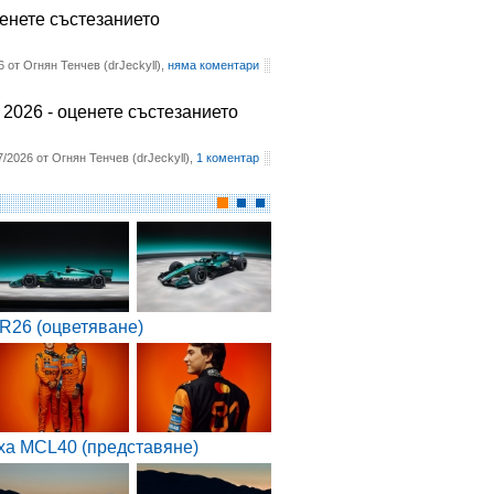
ценете състезанието
6 от Огнян Тенчев (drJeckyll),
няма коментари
2026 - оценете състезанието
7/2026 от Огнян Тенчев (drJeckyll),
1 коментар
R26 (оцветяване)
ха MCL40 (представяне)