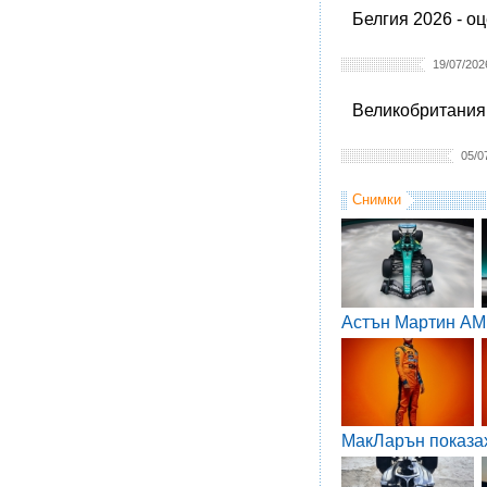
Белгия 2026 - о
19/07/202
Великобритания 
05/0
Снимки
Астън Мартин AM
МакЛарън показа