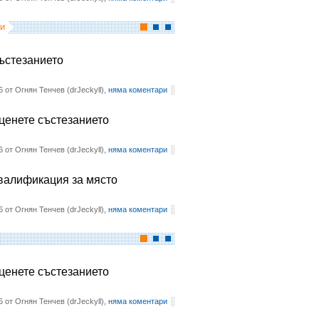
и
състезанието
6 от Огнян Тенчев (drJeckyll),
няма коментари
оценете състезанието
6 от Огнян Тенчев (drJeckyll),
няма коментари
квалификация за място
6 от Огнян Тенчев (drJeckyll),
няма коментари
оценете състезанието
6 от Огнян Тенчев (drJeckyll),
няма коментари