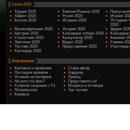
Сезон 2020
Турция 2020
Емилия-Романя 2020
Португалия
Айфел 2020
Русия 2020
Италия 20
Белгия 2020
Испания 2020
70 години 
2020
Великобритания 2020
Унгария 2020
Щирия 202
Австрия 2020
Класиране отбори 2020
Класиране
Статистики 2020
Калкулатор 2020
Анализи 2
Прогнози 2020
Видео 2020
Снимки 20
Тестове 2020
Представяния 2020
Участници 
Kалендар 2020
Информация
Контакти и проблеми
Стани автор
Последни промени
Хардуер
Условия за ползване
Помощ
На кого сте фен?
Представете се!
Събития свързани с F1
Въпроси и отговори
Потребители
Чат логове
Комикси