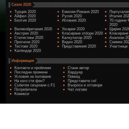
Сезон 2020
Турция 2020
Емилия-Романя 2020
Португалия
Айфел 2020
Русия 2020
Италия 20
Белгия 2020
Испания 2020
70 години 
2020
Великобритания 2020
Унгария 2020
Щирия 202
Австрия 2020
Класиране отбори 2020
Класиране
Статистики 2020
Калкулатор 2020
Анализи 2
Прогнози 2020
Видео 2020
Снимки 20
Тестове 2020
Представяния 2020
Участници 
Kалендар 2020
Информация
Контакти и проблеми
Стани автор
Последни промени
Хардуер
Условия за ползване
Помощ
На кого сте фен?
Представете се!
Събития свързани с F1
Въпроси и отговори
Потребители
Чат логове
Комикси