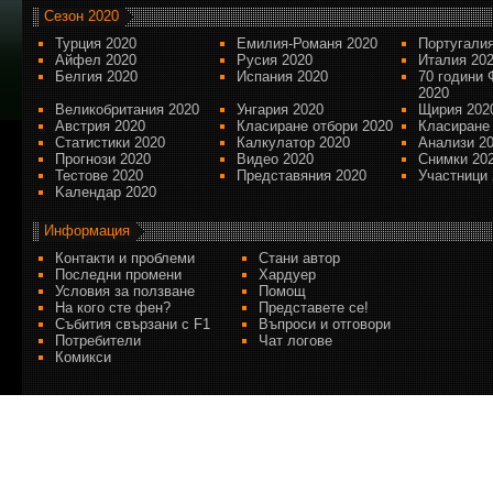
Сезон 2020
Турция 2020
Емилия-Романя 2020
Португалия
Айфел 2020
Русия 2020
Италия 20
Белгия 2020
Испания 2020
70 години 
2020
Великобритания 2020
Унгария 2020
Щирия 202
Австрия 2020
Класиране отбори 2020
Класиране
Статистики 2020
Калкулатор 2020
Анализи 2
Прогнози 2020
Видео 2020
Снимки 20
Тестове 2020
Представяния 2020
Участници 
Kалендар 2020
Информация
Контакти и проблеми
Стани автор
Последни промени
Хардуер
Условия за ползване
Помощ
На кого сте фен?
Представете се!
Събития свързани с F1
Въпроси и отговори
Потребители
Чат логове
Комикси