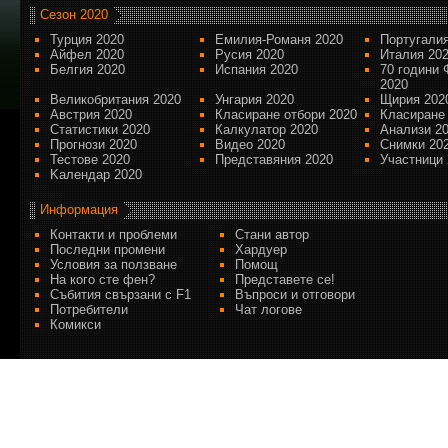
Сезон 2020
Турция 2020
Емилия-Романя 2020
Португалия
Айфел 2020
Русия 2020
Италия 20
Белгия 2020
Испания 2020
70 години 
2020
Великобритания 2020
Унгария 2020
Щирия 202
Австрия 2020
Класиране отбори 2020
Класиране
Статистики 2020
Калкулатор 2020
Анализи 2
Прогнози 2020
Видео 2020
Снимки 20
Тестове 2020
Представяния 2020
Участници 
Kалендар 2020
Информация
Контакти и проблеми
Стани автор
Последни промени
Хардуер
Условия за ползване
Помощ
На кого сте фен?
Представете се!
Събития свързани с F1
Въпроси и отговори
Потребители
Чат логове
Комикси