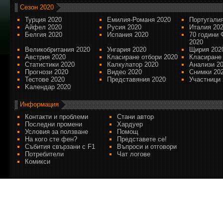
Сезон 2020
Турция 2020
Емилия-Романя 2020
Португалия
Айфел 2020
Русия 2020
Италия 20
Белгия 2020
Испания 2020
70 години 
2020
Великобритания 2020
Унгария 2020
Щирия 202
Австрия 2020
Класиране отбори 2020
Класиране
Статистики 2020
Калкулатор 2020
Анализи 2
Прогнози 2020
Видео 2020
Снимки 20
Тестове 2020
Представяния 2020
Участници 
Kалендар 2020
Информация
Контакти и проблеми
Стани автор
Последни промени
Хардуер
Условия за ползване
Помощ
На кого сте фен?
Представете се!
Събития свързани с F1
Въпроси и отговори
Потребители
Чат логове
Комикси