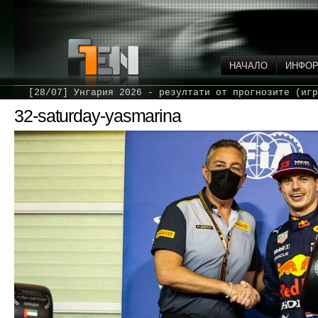
НАЧАЛО
ИНФО
[28/07] Унгария 2026 - резултати от прогнозите (игр
32-saturday-yasmarina