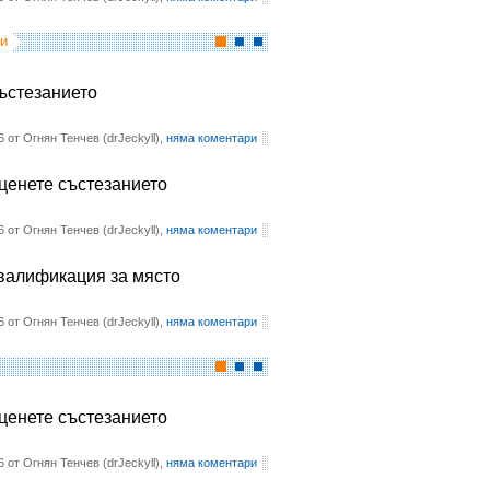
и
състезанието
6 от Огнян Тенчев (drJeckyll),
няма коментари
оценете състезанието
6 от Огнян Тенчев (drJeckyll),
няма коментари
квалификация за място
6 от Огнян Тенчев (drJeckyll),
няма коментари
оценете състезанието
6 от Огнян Тенчев (drJeckyll),
няма коментари