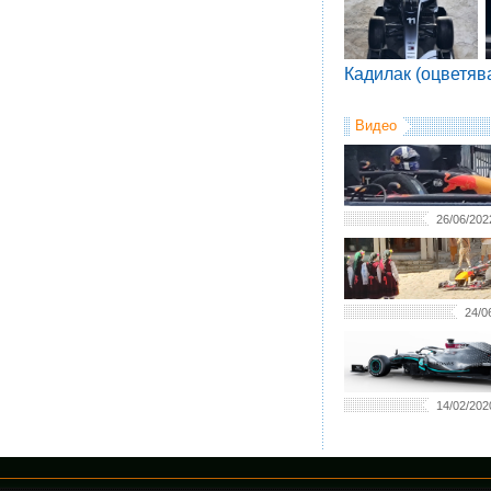
Кадилак (оцветяв
Видео
26/06/202
24/0
14/02/202