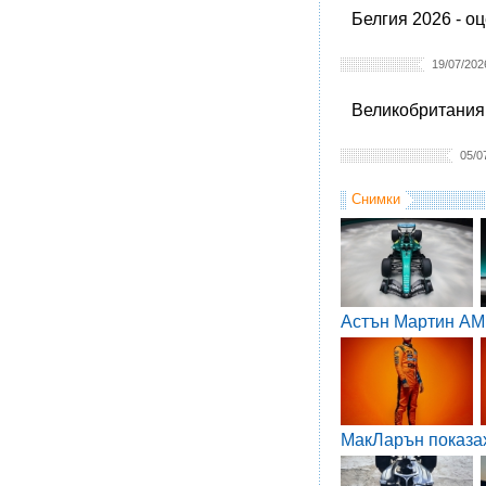
Белгия 2026 - о
19/07/202
Великобритания 
05/0
Снимки
Астън Мартин AM
МакЛарън показа