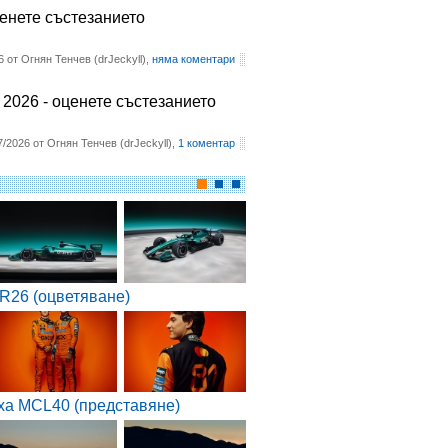
ценете състезанието
6 от Огнян Тенчев (drJeckyll),
няма коментари
2026 - оценете състезанието
7/2026 от Огнян Тенчев (drJeckyll),
1 коментар
R26 (оцветяване)
ха MCL40 (представяне)