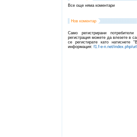
Все още няма коментари
Нов коментар
Само регистрирани потребители
регистрация можете да влезете в са
се регистирате като натиснете "
информация:
f1.f-e-n.net/index.php/ur