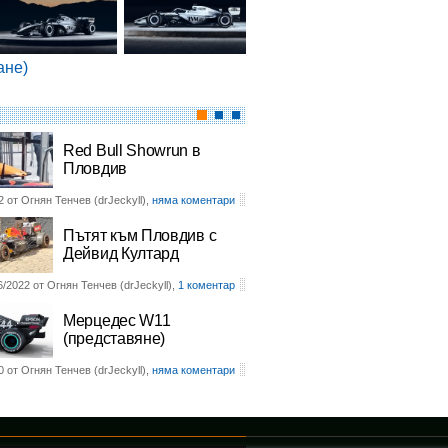
ане)
Red Bull Showrun в
Пловдив
2 от Огнян Тенчев (drJeckyll),
няма коментари
Пътят към Пловдив с
Дейвид Култард
6/2022 от Огнян Тенчев (drJeckyll),
1 коментар
Мерцедес W11
(представяне)
0 от Огнян Тенчев (drJeckyll),
няма коментари