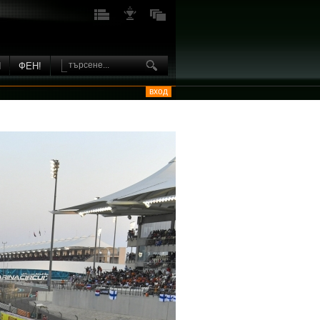
И
ФЕН!
вход