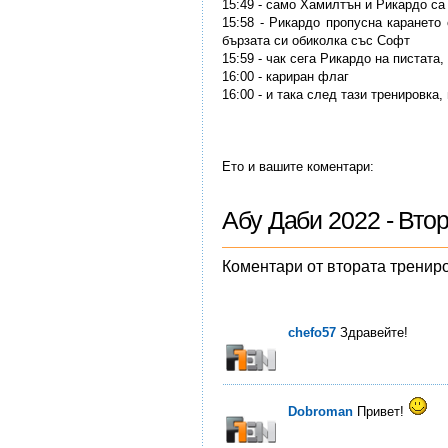
15:49 - само Хамилтън и Рикардо са
15:58 - Рикардо пропусна карането 
бързата си обиколка със Софт
15:59 - чак сега Рикардо на пистата
16:00 - кариран флаг
16:00 - и така след тази тренировка
Ето и вашите коментари:
Абу Даби 2022 - Вто
Коментари от втората тренир
chefo57
Здравейте!
Dobroman
Привет!