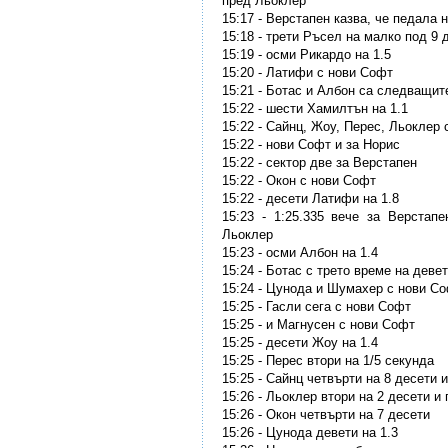
пред Льоклер
15:17 - Верстапен казва, че педала 
15:18 - трети Ръсел на малко под 9 
15:19 - осми Рикардо на 1.5
15:20 - Латифи с нови Софт
15:21 - Ботас и Албон са следващи
15:22 - шести Хамилтън на 1.1
15:22 - Сайнц, Жоу, Перес, Льоклер
15:22 - нови Софт и за Норис
15:22 - сектор две за Верстапен
15:22 - Окон с нови Софт
15:22 - десети Латифи на 1.8
15:23 - 1:25.335 вече за Верстап
Льоклер
15:23 - осми Албон на 1.4
15:24 - Ботас с трето време на деве
15:24 - Цунода и Шумахер с нови С
15:25 - Гасли сега с нови Софт
15:25 - и Магнусен с нови Софт
15:25 - десети Жоу на 1.4
15:25 - Перес втори на 1/5 секунда
15:25 - Сайнц четвърти на 8 десети 
15:26 - Льоклер втори на 2 десети и
15:26 - Окон четвърти на 7 десети
15:26 - Цунода девети на 1.3