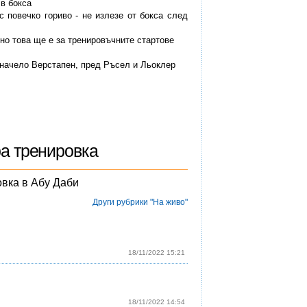
 в бокса
с повечко гориво - не излезе от бокса след
, но това ще е за тренировъчните стартове
, начело Верстапен, пред Ръсел и Льоклер
ра тренировка
овка в Абу Даби
Други рубрики "На живо"
18/11/2022 15:21
18/11/2022 14:54