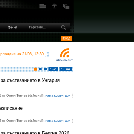
И
ФЕН!
вход
рландия на 21/08, 13:30
абонамент
 за състезанието в Унгария
6 от Огнян Тенчев (drJeckyll),
няма коментари
разписание
6 от Огнян Тенчев (drJeckyll),
няма коментари
 за състезанието в Белгия 2026