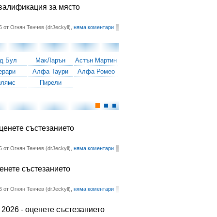
квалификация за място
6 от Огнян Тенчев (drJeckyll),
няма коментари
д Бул
МакЛарън
Астън Мартин
ерари
Алфа Таури
Алфа Ромео
илямс
Пирели
оценете състезанието
6 от Огнян Тенчев (drJeckyll),
няма коментари
ценете състезанието
6 от Огнян Тенчев (drJeckyll),
няма коментари
2026 - оценете състезанието