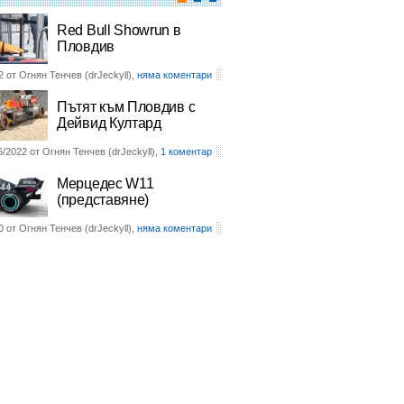
Red Bull Showrun в
Пловдив
2 от Огнян Тенчев (drJeckyll),
няма коментари
Пътят към Пловдив с
Дейвид Култард
6/2022 от Огнян Тенчев (drJeckyll),
1 коментар
Мерцедес W11
(представяне)
0 от Огнян Тенчев (drJeckyll),
няма коментари