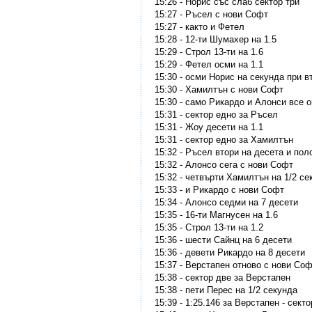
15:26 - Норис със слаб сектор три
15:27 - Ръсел с нови Софт
15:27 - както и Фетел
15:28 - 12-ти Шумахер на 1.5
15:29 - Строл 13-ти на 1.6
15:29 - Фетел осми на 1.1
15:30 - осми Норис на секунда при в
15:30 - Хамилтън с нови Софт
15:30 - само Рикардо и Алонси все 
15:31 - сектор едно за Ръсел
15:31 - Жоу десети на 1.1
15:31 - сектор едно за Хамилтън
15:32 - Ръсел втори на десета и пол
15:32 - Алонсо сега с нови Софт
15:32 - четвърти Хамилтън на 1/2 се
15:33 - и Рикардо с нови Софт
15:34 - Алонсо седми на 7 десети
15:35 - 16-ти Магнусен на 1.6
15:35 - Строл 13-ти на 1.2
15:36 - шести Сайнц на 6 десети
15:36 - девети Рикардо на 8 десети
15:37 - Верстапен отново с нови Со
15:38 - сектор две за Верстапен
15:38 - пети Перес на 1/2 секунда
15:39 - 1:25.146 за Верстапен - сек