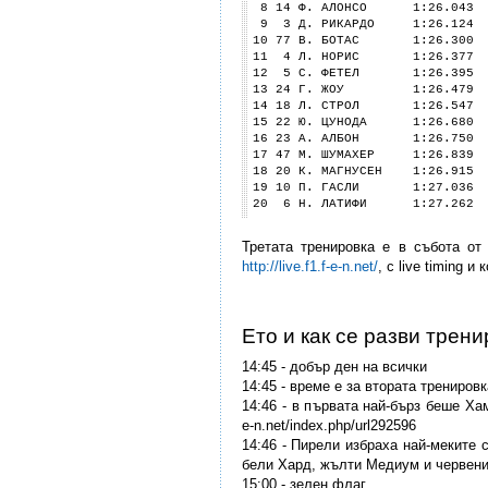
8 14 Ф. АЛОНСО 1:26.043 0
9 3 Д. РИКАРДО 1:26.124 0
10 77 В. БОТАС 1:26.300 1
11 4 Л. НОРИС 1:26.377 1.
12 5 С. ФЕТЕЛ 1:26.395 1.
13 24 Г. ЖОУ 1:26.479 1.
14 18 Л. СТРОЛ 1:26.547 1
15 22 Ю. ЦУНОДА 1:26.680 1
16 23 А. АЛБОН 1:26.750 1
17 47 М. ШУМАХЕР 1:26.839 
18 20 К. МАГНУСЕН 1:26.915 
19 10 П. ГАСЛИ 1:27.036 1
20 6 Н. ЛАТИФИ 1:27.262 2
Третата тренировка е в събота от
http://live.f1.f-e-n.net/
, с live timing и
Ето и как се разви трен
14:45 - добър ден на всички
14:45 - време е за втората трениров
14:46 - в първата най-бърз беше Хам
e-n.net/index.php/url292596
14:46 - Пирели избраха най-меките с
бели Хард, жълти Медиум и червен
15:00 - зелен флаг