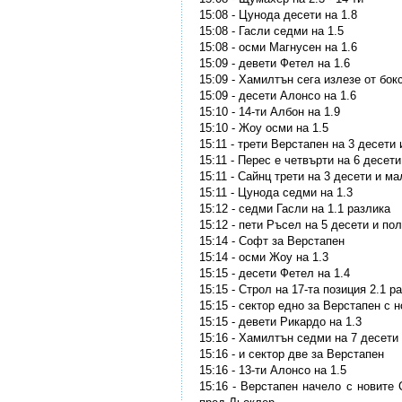
15:08 - Цунода десети на 1.8
15:08 - Гасли седми на 1.5
15:08 - осми Магнусен на 1.6
15:09 - девети Фетел на 1.6
15:09 - Хамилтън сега излезе от бок
15:09 - десети Алонсо на 1.6
15:10 - 14-ти Албон на 1.9
15:10 - Жоу осми на 1.5
15:11 - трети Верстапен на 3 десети
15:11 - Перес е четвърти на 6 десети
15:11 - Сайнц трети на 3 десети и ма
15:11 - Цунода седми на 1.3
15:12 - седми Гасли на 1.1 разлика
15:12 - пети Ръсел на 5 десети и по
15:14 - Софт за Верстапен
15:14 - осми Жоу на 1.3
15:15 - десети Фетел на 1.4
15:15 - Строл на 17-та позиция 2.1 р
15:15 - сектор едно за Верстапен с 
15:15 - девети Рикардо на 1.3
15:16 - Хамилтън седми на 7 десети
15:16 - и сектор две за Верстапен
15:16 - 13-ти Алонсо на 1.5
15:16 - Верстапен начело с новите 