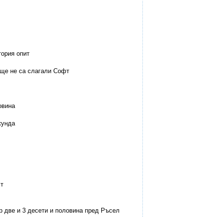
тория опит
още не са слагали Софт
овина
кунда
фт
тор две и 3 десети и половина пред Ръсел