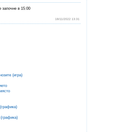
 започне в 15:00
18/11/2022 13:31
нозите (игра)
ието
 място
 (графика)
 (графика)