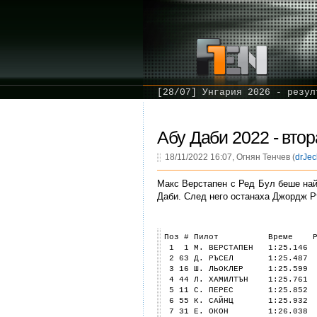
[28/07] Унгария 2026 - резул
Абу Даби 2022 - вто
18/11/2022 16:07, Огнян Тенчев (
drJec
Макс Верстапен с Ред Бул беше най
Даби. След него останаха Джордж Р
Поз # Пилот Време 
1 1 М. ВЕРСТАПЕН 1:25.146 
2 63 Д. РЪСЕЛ 1:25.487 0.
3 16 Ш. ЛЬОКЛЕР 1:25.599 0
4 44 Л. ХАМИЛТЪН 1:25.761 
5 11 С. ПЕРЕС 1:25.852 0.
6 55 К. САЙНЦ 1:25.932 0.
7 31 Е. ОКОН 1:26.038 0.