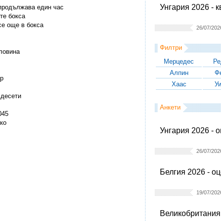
Унгария 2026 - 
 продължава един час
те бокса
се още в бокса
26/07/202
Филтри
оловина
Мерцедес
Ре
Алпин
Ф
ер
Хаас
У
 десети
Анкети
045
лко
Унгария 2026 - 
26/07/202
Белгия 2026 - о
19/07/202
Великобритания 