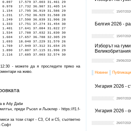
.897 17.579 37.003 31.461 29
.978 17.732 36.987 31.405 14
.154 17.795 36.919 31.586 29
15/07/202
231 17.752 36.929 31.588 28
249 17.590 36.839 31.906 28
Белгия 2026 - р
333 17.751 37.274 31.454 30
.401 17.641 37.084 31.822 27
.534 17.788 37.032 31.830 30
15/07/202
.604 17.657 36.788 32.305 29
1.693 18.040 37.229 31.570 26
Изборът на гуми
1.769 17.949 37.312 31.654 25
.890 17.807 37.115 31.996 29
Великобритания
.116 17.685 37.003 32.574 30
29/06/202
 12:30 - можете да я проследите пряко на
 коментари на живо.
Новини
Публикаци
Унгария 2026 - 
ировката
28/07/202
ка в Абу Даби
илтън, преди Ръсел и Льоклер - https://f1.f-
Унгария 2026 - 
меси за този старт - C3, C4 и C5, съответно
26/07/202
и Софт