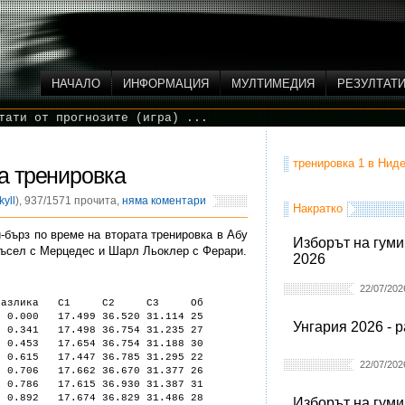
НАЧАЛО
ИНФОРМАЦИЯ
МУЛТИМЕДИЯ
РЕЗУЛТАТ
тати от прогнозите (игра) ...
тренировка 1 в Ниде
ра тренировка
kyll
), 937/1571 прочита,
няма коментари
Накратко
-бърз по време на втората тренировка в Абу
Изборът на гуми
ъсел с Мерцедес и Шарл Льоклер с Ферари.
2026
22/07/202
Разлика С1 С2 С3 Об
0.000 17.499 36.520 31.114 25
Унгария 2026 - 
341 17.498 36.754 31.235 27
.453 17.654 36.754 31.188 30
0.615 17.447 36.785 31.295 22
22/07/202
706 17.662 36.670 31.377 26
786 17.615 36.930 31.387 31
892 17.674 36.829 31.486 28
Изборът на гуми