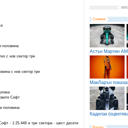
05/0
Снимки
са
 и половина
Астън Мартин AM
лко с нов сектор три
ловина с нов сектор три
МакЛарън показа
азлика
новите Софт
 и половина
Кадилак (оцветяв
Софт - 1:25.449 и три сектора - шест десети
Видео