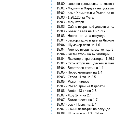
15:00 - започва тренировката, която
15:01 - Медиум и Хард за напускащи
15:02 - само Хамилтън и Ръсел са в
15:03 - 1:28.120 за Фетел
15:03 - Жоу втори
15:03 - Сайнц втори на 6 десети и п
15:03 - Ботас сваля на 1:27.717
15:03 - Норис трети на секунда
15:04 - сектори едно и две за Льокл
15:04 - Шумахер пети на 1.6
15:04 - Алонсо втори на малко под 3
15:04 - Гасли втори на 47 хилядни
15:04 - Льоклер с три сектора - 1:26.
15:04 - Окон втори на 3 десети и ма
15:04 - Верстапен трети на 1.1
15:05 - Перес четвърти на 1.4
15:05 - Строл 11-ти на 2.5
15:05 - Ръсел излезе
15:06 - Ръсел треи на 8 десети
15:06 - Албон 13-ти на 2.6
15:07 - Жоу 2-ти на 2.4
15:07 - Ботас шести на 1.7
15:07 - осми Норис на 1.7
15:07 - Сайнц четвърти на секунда
15:08 - Щумахер на 2.3 - 14-ти