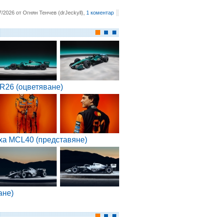
7/2026 от Огнян Тенчев (drJeckyll),
1 коментар
R26 (оцветяване)
ха MCL40 (представяне)
ане)