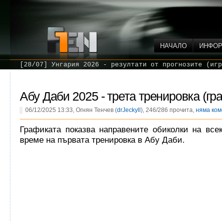
НАЧАЛО
ИНФО
[28/07] Унгария 2026 - резултати от прогнозите (игр
Абу Даби 2025 - трета тренировка (гр
06/12/2025 13:33, Огнян Тенчев (
drJeckyll
), 246/286 прочита,
няма ко
Графиката показва направените обиколки на все
време на първата тренировка в Абу Даби.