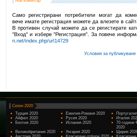
Нов коментар
Само регистрирани потребители могат да комен
вече имате регистрация можете да влезете в сайта
В противен случай можете да се регистирате кат
"Вход" и избере "Регистрация". За повече инфор
n.net/index.php/url14729
Условия за публикуване
Сезон 2020
Турция 2020
Емилия-Романя 2020
Португалия
Айфел 2020
Русия 2020
Италия 20
Белгия 2020
Испания 2020
70 години 
2020
Великобритания 2020
Унгария 2020
Щирия 202
Австрия 2020
Класиране отбори 2020
Класиране