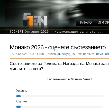
НАЧАЛО
ИНФО
[26/07] Унгария 2026 - квалификация за място ...
Монако 2026 - оценете състезанието
07/06/2026 18:31, Огнян Тенчев (
drJeckyll
), 251/296 прочита,
няма ко
Състезанието за Голямата Награда на Монако зав
мислите за него?
Състезанието в Монако беше?
Ужасно
Скучно