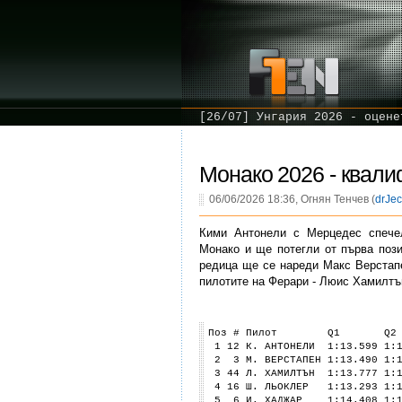
[26/07] Унгария 2026 - оцене
Монако 2026 - квали
06/06/2026 18:36, Огнян Тенчев (
drJec
Кими Антонели с Мерцедес спече
Монако и ще потегли от първа пози
редица ще се нареди Макс Верстап
пилотите на Ферари - Люис Хамилтъ
Поз # Пилот Q1 
1 12 К. АНТОНЕЛИ 1:13.599 1:1
2 3 М. ВЕРСТАПЕН 1:13.490 1:1
3 44 Л. ХАМИЛТЪН 1:13.777 1:1
4 16 Ш. ЛЬОКЛЕР 1:13.293 1:12
5 6 И. ХАДЖАР 1:14.408 1:12.