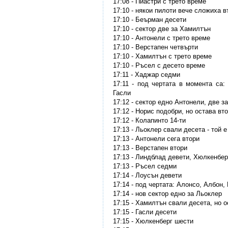
17:08 - Пиастри с трето време
17:10 - някои пилоти вече сложиха в
17:10 - Беърман десети
17:10 - сектор две за Хамилтън
17:10 - Антонели с трето време
17:10 - Верстапен четвърти
17:10 - Хамилтън с трето време
17:10 - Ръсел с десето време
17:11 - Хаджар седми
17:11 - под чертата в момента са:
Гасли
17:12 - сектор едно Антонели, две з
17:12 - Норис подобри, но остава вт
17:12 - Колапинто 14-ти
17:13 - Льоклер свали десета - той 
17:13 - Антонели сега втори
17:13 - Верстапен втори
17:13 - Линдблад девети, Хюлкенбер
17:13 - Ръсел седми
17:14 - Лоусън девети
17:14 - под чертата: Алонсо, Албон,
17:14 - нов сектор едно за Льоклер
17:15 - Хамилтън свали десета, но о
17:15 - Гасли десети
17:15 - Хюлкенберг шести