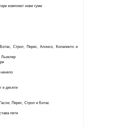
тори комплект нови гуми
 Ботас, Строл, Перес, Алонсо, Колапинто и
а Льоклер
ори
е начело
г е десети
 Гасли, Перес, Строл и Ботас
става пети