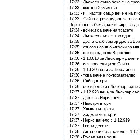
17:33 - Льоклер също вече е на трас
17:33 - както и Хамилтън
17:33 - и Пиастри също вече е на пи
17:33 - Сайнц е разследван за опасн
Верстапен в бокса, който спря за да
17:34 - всички са вече на трасето
17:34 - Льоклер със сектор едно
17:35 - доста слаб сектор две за Ве
17:35 - отново бавни обиколки за м
17:35 - сектор едно за Верстапен
17:36 - 1:18.818 за Льоклер - далеч
17:36 - без последици за Сайнц
17:36 - 1:13.205 сега за Верстапен
17:36 - това вече е по-показателно
17:36 - Сайнц втори
17:36 - сектор две за Льоклер, едно
17:37 - 1:12.928 вече за Льоклер със
17:37 - две е за Норис вече
17:37 - Пиастри втори
17:37 - Хамилтън трети
17:37 - Хаджар четвърти
17:37 - Норис начело с 1:12.919
17:37 - Гасли десети
17:38 - Антонели сега начело с 1:12.
17:38 - Ръсел едва осми