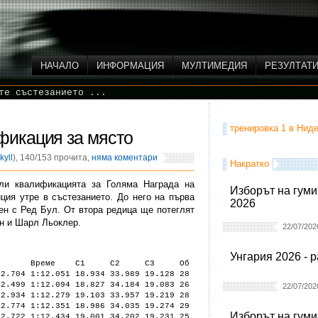
НАЧАЛО
ИНФОРМАЦИЯ
МУЛТИМЕДИЯ
РЕЗУЛТАТ
те състезанието ...
тренировка 1 в Ниде
фикация за място
kyll
), 140/153 прочита,
няма коментари
Накратко
ли квалификацията за Голяма Награда на
Изборът на гуми
ция утре в състезанието. До него на първа
2026
ен с Ред Бул. От втора редица ще потеглят
н и Шарл Льоклер.
22/07/202
Унгария 2026 - 
Q2 Време С1 С2 С3 Об
2.704 1:12.051 18.934 33.989 19.128 28
2.499 1:12.094 18.827 34.184 19.083 26
22/07/202
2.934 1:12.279 19.103 33.957 19.219 28
.774 1:12.351 18.986 34.035 19.274 29
Изборът на гуми
722 1:12.434 19.001 34.202 19.231 25