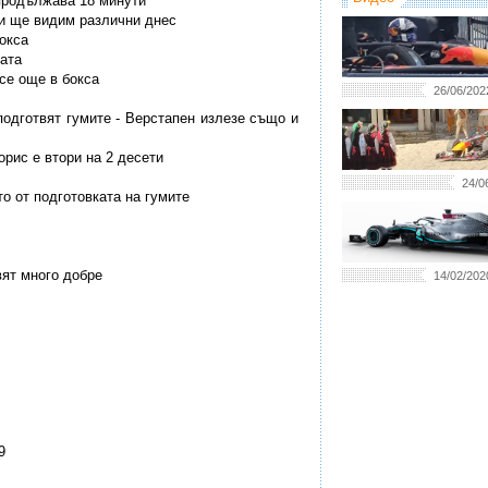
 продължава 18 минути
 ли ще видим различни днес
бокса
тата
все още в бокса
26/06/202
 подготвят гумите - Верстапен излезе също и
орис е втори на 2 десети
24/0
о от подготовката на гумите
вят много добре
14/02/202
9