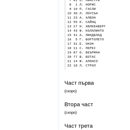
7 81 О. ПИАСТРИ
8 1 Л. НОРИС
9 10 П. ГАСЛИ
10 30 Л. ЛОУСЪН
11 23 А. АЛБОН
12 55 К. САЙНЦ
13 27 Н. ХЮЛКЕНБЕРГ
14 43 Ф. КОЛАПИНТО
15 41 А. ЛИНДБЛАД
16 5 Г. БОРТОЛЕТО
17 31 Е. ОКОН
18 11 С. ПЕРЕС
19 87 О. БЕЪРМАН
20 77 В. БОТАС
21 14 Ф. АЛОНСО
22 18 Л. СТРОЛ
Част първа
(скоро)
Втора част
(скоро)
Част трета