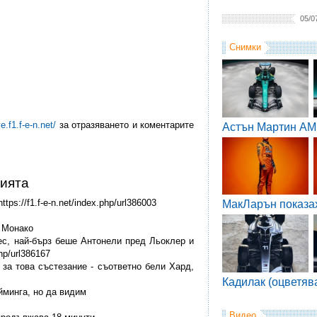
05/0
Снимки
ve.f1.f-e-n.net/
за отразяването и коментарите
Астън Мартин AM
цията
tps://f1.f-e-n.net/index.php/url386003
МакЛарън показа
в Монако
нес, най-бърз беше Антонели пред Льоклер и
php/url386167
 за това състезание - съответно бели Хард,
Кадилак (оцветяв
айминга, но да видим
Видео