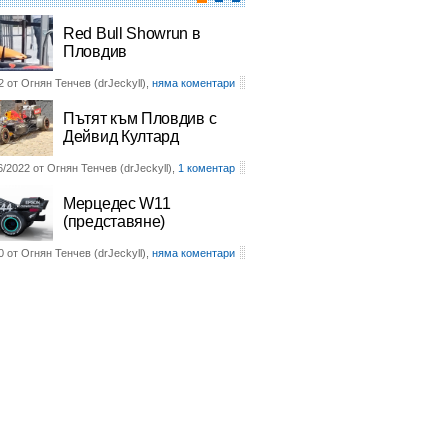
Red Bull Showrun в
Пловдив
2 от Огнян Тенчев (drJeckyll),
няма коментари
Пътят към Пловдив с
Дейвид Култард
6/2022 от Огнян Тенчев (drJeckyll),
1 коментар
Мерцедес W11
(представяне)
0 от Огнян Тенчев (drJeckyll),
няма коментари