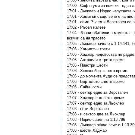
17:00 - започва първата част, която
17:00 - Софт гуми за всички - едва
17:01 - Льоклер и Норис напуснаха 
17:01 - Хамитън също вече е на пис
17:01 - само Ръсел и Верстапен са 
17:02 - Ръсел излезе
17:04 - бавни обиколки в момента -
всички са на трасето
17:05 - Льоклер начело с 1:14.141, Н
17:06 - Хамилтън трети
17:06 - Хаджар недовоства по радиот
17:06 - Антонели с трето време
17:06 - Пиастри шести
17:06 - Хюлкенберг с пето време
17:06 - до момента Ауди се предста
17:06 - Бортолето с пето време
17:06 - Сайнц осми
17:07 - сектор едно за Верстапен
17:07 - Хаджар с девето време
17:07 - сектор едно за Льоклер
17:08 - пети Верстапен
17:08 - и сектор две за Льоклер
17:08 - Норис сваля на 1:13.796
17:08 - Льоклер обаче вече с 1:13.39
17:08 - шести Хаджар