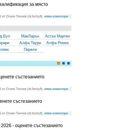
квалификация за място
6 от Огнян Тенчев (drJeckyll),
няма коментари
д Бул
МакЛарън
Астън Мартин
ерари
Алфа Таури
Алфа Ромео
илямс
Пирели
оценете състезанието
6 от Огнян Тенчев (drJeckyll),
няма коментари
ценете състезанието
6 от Огнян Тенчев (drJeckyll),
няма коментари
2026 - оценете състезанието