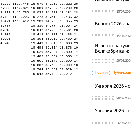
238 1:12.445 18.970 34.253 19.222 28
.983 1:12.624 19.039 34.257 19.289 29
15/07/202
19 1:12.765 19.025 34.297 19.181 28
762 1:13.226 19.278 34.512 19.436 32
.471 1:13.412 19.209 34.709 19.355 29
Белгия 2026 - р
:13.787 19.350 34.774 19.554 24
:13.815 19.342 34.796 19.561 23
3 1:13.902 19.413 34.871 19.466 21
15/07/202
3 1:13.995 19.304 35.010 19.489 24
 1:14.248 19.449 35.016 19.600 23
Изборът на гуми
.683 19.493 35.314 19.876 10
Великобритания
22 19.620 35.247 19.800 14
47 19.485 35.304 19.958 12
29/06/202
.814 19.566 35.178 19.890 14
83 19.862 35.420 19.909 13
349 19.764 35.556 20.029 13
Новини
Публикаци
61 19.948 35.799 20.212 11
Унгария 2026 - 
28/07/202
Унгария 2026 - 
26/07/202