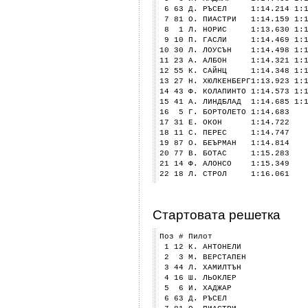
6 63 Д. РЪСЕЛ 1:14.214 1:13.
7 81 О. ПИАСТРИ 1:14.159 1:12
8 1 Л. НОРИС 1:13.630 1:12.9
9 10 П. ГАСЛИ 1:14.469 1:13.
10 30 Л. ЛОУСЪН 1:14.498 1:13
11 23 А. АЛБОН 1:14.321 1
12 55 К. САЙНЦ 1:14.348 1
13 27 Н. ХЮЛКЕНБЕРГ1:13.92
14 43 Ф. КОЛАПИНТО 1:14.57
15 41 А. ЛИНДБЛАД 1:14.685
16 5 Г. БОРТОЛЕТО 1:14
17 31 Е. ОКОН 1:14.7
18 11 С. ПЕРЕС 1:14.7
19 87 О. БЕЪРМАН 1:14
20 77 В. БОТАС 1:15.2
21 14 Ф. АЛОНСО 1:15.
22 18 Л. СТРОЛ 1:16.0
Стартовата решетка
Поз # Пилот
1 12 К. АНТОНЕЛИ
2 3 М. ВЕРСТАПЕН
3 44 Л. ХАМИЛТЪН
4 16 Ш. ЛЬОКЛЕР
5 6 И. ХАДЖАР
6 63 Д. РЪСЕЛ