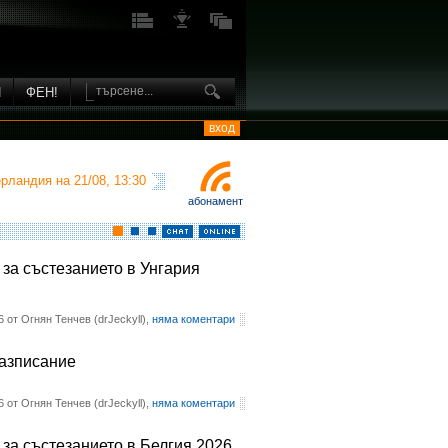
И
ФЕН!
вход
рландия на 21/08, 13:30
абонамент
 за състезанието в Унгария
6 от Огнян Тенчев (drJeckyll),
няма коментари
разписание
6 от Огнян Тенчев (drJeckyll),
няма коментари
 за състезанието в Белгия 2026