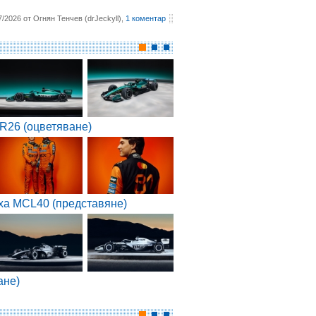
7/2026 от Огнян Тенчев (drJeckyll),
1 коментар
R26 (оцветяване)
ха MCL40 (представяне)
ане)