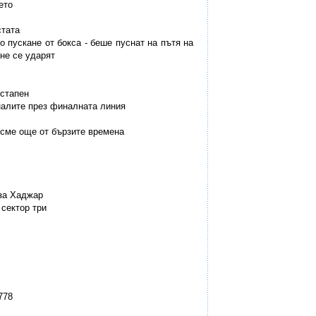
ето
стата
о пускане от бокса - беше пуснат на пътя на
 не се ударят
рстапен
иналите през финалната линия
е сме още от бързите времена
 за Хаджар
 сектор три
778