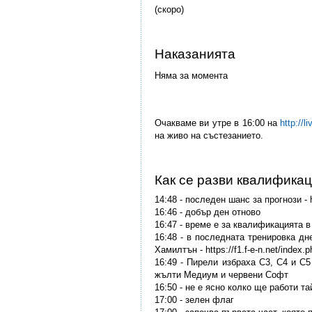
(скоро)
Наказанията
Няма за момента
Очакваме ви утре в 16:00 на
http://li
на живо на състезанието.
Как се разви квалифика
14:48 - последен шанс за прогнози - ht
16:46 - добър ден отново
16:47 - време е за квалификацията 
16:48 - в последната тренировка д
Хамилтън - https://f1.f-e-n.net/index.
16:49 - Пирели избраха C3, C4 и C5
жълти Медиум и червени Софт
16:50 - не е ясно колко ще работи т
17:00 - зелен флаг