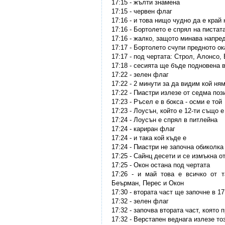
17:15 - жълти знамена
17:15 - червен флаг
17:16 - и това нищо чудно да е край
17:16 - Бортолето е спрял на пистат
17:16 - жалко, защото минава напре
17:17 - Бортолето счупи предното о
17:17 - под чертата: Строл, Алонсо,
17:18 - сесията ще бъде подновена в
17:22 - зелен флаг
17:22 - 2 минути за да видим кой ням
17:22 - Пиастри излезе от седма поз
17:23 - Ръсел е в бокса - осми е той
17:23 - Лоусън, който е 12-ти също е
17:24 - Лоусън е спрял в питлейна
17:24 - кариран флаг
17:24 - и така кой къде е
17:24 - Пиастри не започна обиколка
17:25 - Сайнц десети и се измъкна о
17:25 - Окон остана под чертата
17:26 - и май това е всичко от т
Беърман, Перес и Окон
17:30 - втората част ще започне в 17
17:32 - зелен флаг
17:32 - започва втората част, която
17:32 - Верстапен веднага излезе то