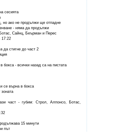
 на сесията
а
д, но ако не продължи ще отпадне
качване - няма да продължи
 Ботас, Сайнц, Беърман и Перес
 17:22
а да стигне до част 2
иция
 в бокса - всички назад са на пистата
 и се върна в бокса
т зоната
ази част - губим: Строл, Алпонсо, Ботас,
:32
 продължава 15 минути
зи път