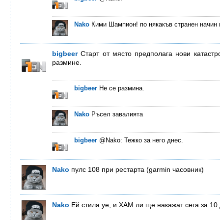
Nako
Кими Шампион! по някакъв странен начин 
bigbeer
Старт от място предполага нови катастр
размине.
bigbeer
Не се размина.
Nako
Ръсел завалията
bigbeer
@Nako: Тежко за него днес.
Nako
пулс 108 при рестарта (garmin часовник)
Nako
Ей стила уе, и ХАМ ли ще накажат сега за 1