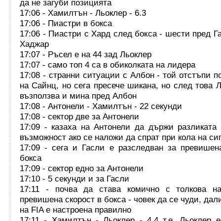
да не загуби позицията
17:06 - Хамилтън - Льоклер - 6.3
17:06 - Пиастри в бокса
17:06 - Пиастри с Хард след бокса - шести пред Г
Хаджар
17:07 - Ръсел е на 44 зад Льоклер
17:07 - само топ 4 са в обиколката на лидера
17:08 - странни ситуации с Албон - той отстъпи п
на Сайнц, но сега пресече шикана, но след това 
възползва и мина пред Албон
17:08 - Антонели - Хамилтън - 22 секунди
17:08 - сектор две за Антонели
17:09 - казаха на Антонели да държи разликата
възможност ако се наложи да спрат при кола на си
17:09 - сега и Гасли е разследван за превишен
бокса
17:09 - сектор едно за Антонели
17:10 - 5 секунди и за Гасли
17:11 - почва да става комично с толкова на
превишена скорост в бокса - човек да се чуди, да
на FIA е настроена правилно
17:11 - Хамилтън - Льоклер - 4.4 т.е. Льоклер 