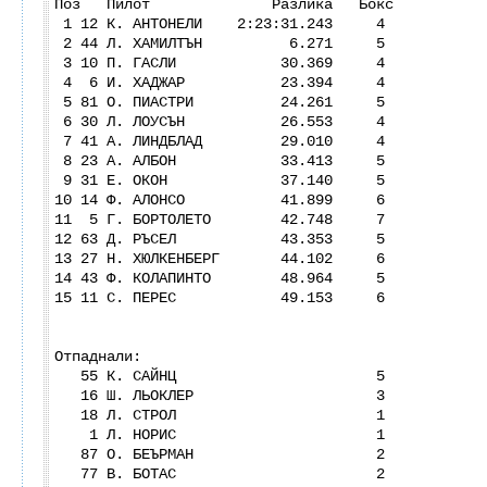
Поз Пилот Разлика Бокс
1 12 К. АНТОНЕЛИ 2:23:31.243 4
2 44 Л. ХАМИЛТЪН 6.271 5
3 10 П. ГАСЛИ 30.369 4
4 6 И. ХАДЖАР 23.394 4
5 81 О. ПИАСТРИ 24.261 5
6 30 Л. ЛОУСЪН 26.553 4
7 41 А. ЛИНДБЛАД 29.010 4
8 23 А. АЛБОН 33.413 5
9 31 Е. ОКОН 37.140 5
10 14 Ф. АЛОНСО 41.899 6
11 5 Г. БОРТОЛЕТО 42.748 7
12 63 Д. РЪСЕЛ 43.353 5
13 27 Н. ХЮЛКЕНБЕРГ 44.102 6
14 43 Ф. КОЛАПИНТО 48.964 5
15 11 С. ПЕРЕС 49.153 6
Отпаднали:
55 К. САЙНЦ 5
16 Ш. ЛЬОКЛЕР 3
18 Л. СТРОЛ 1
1 Л. НОРИС 1
87 О. БЕЪРМАН 2
77 В. БОТАС 2