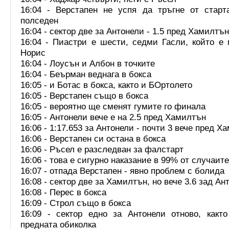
16:04 - Верстапен не успя да тръгне от старт
полседен
16:04 - сектор две за Антонели - 1.5 пред Хамилтън
16:04 - Пиастри е шести, седми Гасли, който е
Норис
16:04 - Лоусън и Албон в точките
16:04 - Беърман веднага в бокса
16:05 - и Ботас в бокса, както и БОртолето
16:05 - Верстапен също в бокса
16:05 - вероятно ще сменят гумите го финала
16:05 - Антонели вече е на 2.5 пред Хамилтън
16:06 - 1:17.653 за Антонели - почти 3 вече пред Х
16:06 - Верстапен си остана в бокса
16:06 - Ръсел е разследван за фалстарт
16:06 - това е сигурно наказание в 99% от случаите
16:07 - отпада Верстапен - явно проблем с болида
16:08 - сектор две за Хамилтън, но вече 3.6 зад Ан
16:08 - Перес в бокса
16:09 - Строл също в бокса
16:09 - сектор едно за Антонели отново, какт
предната обиколка