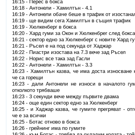
16:15 - Перес в бокса
16:18 - Антонели - Хамилтън - 4.1
16:19 - Антонели обаче беше в трафик от изостана
16:19 - ще видим сега Хамилтън в същия трафик
16:19 - Хюлкенберг в бокса
16:20 - Хард гуми за Окон и Хюлкенбрег след бокса
16:21 - сектор едно за Хюлкенберг с новите Хард г
16:21 - Ръсел е на под секунда от Хаджар
16:22 - Пиастри изостава на 7.3 вече зад Ръсел
16:22 - Норис все така зад Гасли
16:22 - Антонели - Хамилтън - 3.3
16:23 - Хамилтън казва, че има доста износване 
че са горещи
16:23 - дали Антонели не износи в началото гу
отколкото трябваше
16:23 - 3 секунди вече между първите двама
16:24 - още един сектор едно за Хюлкенберг
16:25 - и Хаджар казва, че гумите прегряват - от
че е за всички
16:25 - Ботас отново в бокса
16:26 - грейнинг има по гумите
16:26 - към Ботас - трябва да охладим колата - той