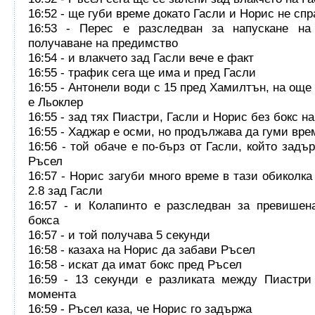
16:52 - ще губи време докато Гасли и Норис не спр
16:53 - Перес е разследван за напускане на
получаване на предимство
16:54 - и влакчето зад Гасли вече е факт
16:55 - трафик сега ще има и пред Гасли
16:55 - Антонели води с 15 пред Хамилтън, на още
е Льоклер
16:55 - зад тях Пиастри, Гасли и Норис без бокс н
16:55 - Хаджар е осми, но продължава да гуми вре
16:56 - той обаче е по-бърз от Гасли, който задъ
Ръсел
16:57 - Норис загуби много време в тази обиколка
2.8 зад Гасли
16:57 - и Колапинто е разследван за превишен
бокса
16:57 - и той получава 5 секунди
16:58 - казаха на Норис да забави Ръсел
16:58 - искат да имат бокс пред Ръсел
16:59 - 13 секунди е разликата между Пиастри
момента
16:59 - Ръсел каза, че Норис го задържа