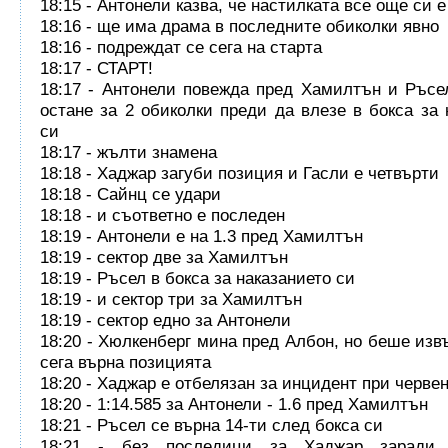
18:15 - Антонели казва, че настилката все още си е
18:16 - ще има драма в последните обиколки явно
18:16 - подреждат се сега на старта
18:17 - СТАРТ!
18:17 - Антонели повежда пред Хамилтън и Ръсе
остане за 2 обиколки преди да влезе в бокса за 
си
18:17 - жълти знамена
18:18 - Хаджар загуби позиция и Гасли е четвърти
18:18 - Сайнц се удари
18:18 - и съответно е последен
18:19 - Антонели е на 1.3 пред Хамилтън
18:19 - сектор две за Хамилтън
18:19 - Ръсел в бокса за наказанието си
18:19 - и сектор три за Хамилтън
18:19 - сектор едно за Антонели
18:20 - Хюлкенберг мина пред Албон, но беше извъ
сега върна позицията
18:20 - Хаджар е отбелязан за инцидент при черве
18:20 - 1:14.585 за Антонели - 1.6 пред Хамилтън
18:21 - Ръсел се върна 14-ти след бокса си
18:21 - без последици за Хаджар заради 