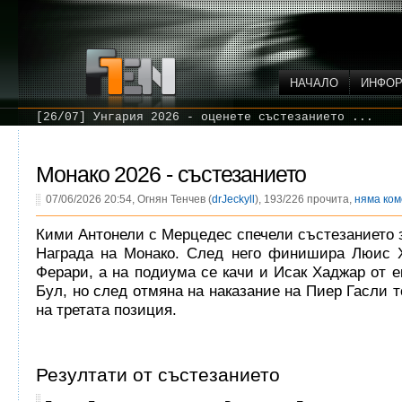
НАЧАЛО
ИНФО
[26/07] Унгария 2026 - оценете състезанието ...
Монако 2026 - състезанието
07/06/2026 20:54, Огнян Тенчев (
drJeckyll
), 193/226 прочита,
няма ко
Кими Антонели с Мерцедес спечели състезанието 
Награда на Монако. След него финишира Люис 
Ферари, а на подиума се качи и Исак Хаджар от е
Бул, но след отмяна на наказание на Пиер Гасли т
на третата позиция.
Резултати от състезанието