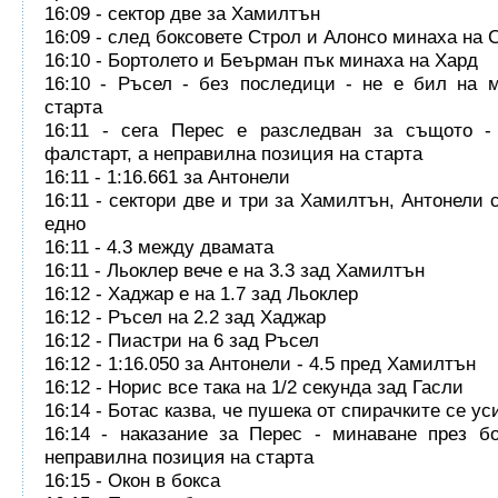
16:09 - сектор две за Хамилтън
16:09 - след боксовете Строл и Алонсо минаха на 
16:10 - Бортолето и Беърман пък минаха на Хард
16:10 - Ръсел - без последици - не е бил на 
старта
16:11 - сега Перес е разследван за същото -
фалстарт, а неправилна позиция на старта
16:11 - 1:16.661 за Антонели
16:11 - сектори две и три за Хамилтън, Антонели 
едно
16:11 - 4.3 между двамата
16:11 - Льоклер вече е на 3.3 зад Хамилтън
16:12 - Хаджар е на 1.7 зад Льоклер
16:12 - Ръсел на 2.2 зад Хаджар
16:12 - Пиастри на 6 зад Ръсел
16:12 - 1:16.050 за Антонели - 4.5 пред Хамилтън
16:12 - Норис все така на 1/2 секунда зад Гасли
16:14 - Ботас казва, че пушека от спирачките се ус
16:14 - наказание за Перес - минаване през б
неправилна позиция на старта
16:15 - Окон в бокса