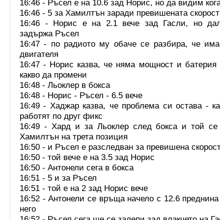
16:46 - Ръсел е на 10.6 зад Норис, но да видим ког
16:46 - 5 за Хамилтън заради превишената скорост
16:46 - Норис е на 2.1 вече зад Гасли, но да
задържа Ръсел
16:47 - по радиото му обаче се разбира, че им
двигателя
16:47 - Норис казва, че няма мощност и батерия 
какво да промени
16:48 - Льоклер в бокса
16:48 - Норис - Ръсел - 6.5 вече
16:49 - Хаджар казва, че проблема си остава - ка
работят по друг фикс
16:49 - Хард и за Льоклер след бокса и той с
Хамилтън на трета позиция
16:50 - и Ръсел е разследван за превишена скорост
16:50 - той вече е на 3.5 зад Норис
16:50 - Антонели сега в бокса
16:51 - 5 и за Ръсел
16:51 - той е на 2 зад Норис вече
16:52 - Антонели се връща начело с 12.6 преднина
него
16:52 - Ръсел сега ще се залепи зад влакчето на Г