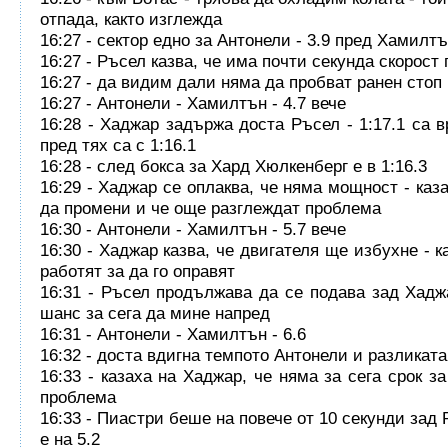
отпада, както изглежда
16:27 - сектор едно за Антонели - 3.9 пред Хамилт
16:27 - Ръсел казва, че има почти секунда скорост
16:27 - да видим дали няма да пробват ранен стоп
16:27 - Антонели - Хамилтън - 4.7 вече
16:28 - Хаджар задържа доста Ръсел - 1:17.1 са в
пред тях са с 1:16.1
16:28 - след бокса за Хард Хюлкенберг е в 1:16.3
16:29 - Хаджар се оплаква, че няма мощност - каз
да промени и че още разглеждат проблема
16:30 - Антонели - Хамилтън - 5.7 вече
16:30 - Хаджар казва, че двигателя ще избухне - к
работят за да го оправят
16:31 - Ръсел продължава да се подава зад Хадж
шанс за сега да мине напред
16:31 - Антонели - Хамилтън - 6.6
16:32 - доста вдигна темпото Антонели и разликата
16:33 - казаха на Хаджар, че няма за сега срок з
проблема
16:33 - Пиастри беше на повече от 10 секунди зад 
е на 5.2