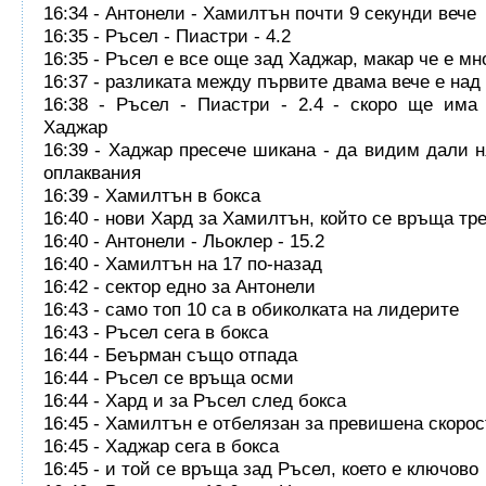
16:34 - Антонели - Хамилтън почти 9 секунди вече
16:35 - Ръсел - Пиастри - 4.2
16:35 - Ръсел е все още зад Хаджар, макар че е мн
16:37 - разликата между първите двама вече е над
16:38 - Ръсел - Пиастри - 2.4 - скоро ще има
Хаджар
16:39 - Хаджар пресече шикана - да видим дали 
оплаквания
16:39 - Хамилтън в бокса
16:40 - нови Хард за Хамилтън, който се връща тр
16:40 - Антонели - Льоклер - 15.2
16:40 - Хамилтън на 17 по-назад
16:42 - сектор едно за Антонели
16:43 - само топ 10 са в обиколката на лидерите
16:43 - Ръсел сега в бокса
16:44 - Беърман също отпада
16:44 - Ръсел се връща осми
16:44 - Хард и за Ръсел след бокса
16:45 - Хамилтън е отбелязан за превишена скорос
16:45 - Хаджар сега в бокса
16:45 - и той се връща зад Ръсел, което е ключово