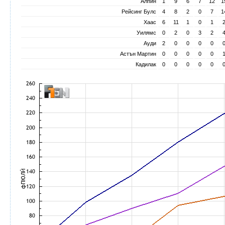
Алпин
1
9
6
7
12
1
Рейсинг Булс
4
8
2
0
7
1
Хаас
6
11
1
0
1
Уилямс
0
2
0
3
2
Ауди
2
0
0
0
0
Астън Мартин
0
0
0
0
0
Кадилак
0
0
0
0
0