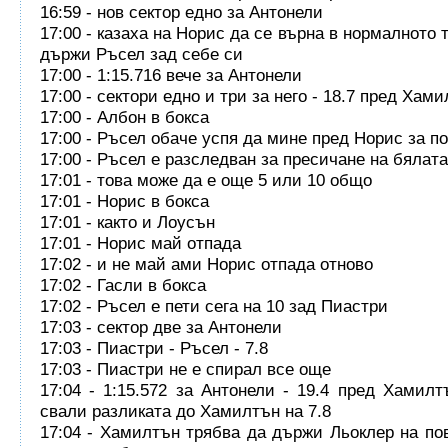
16:59 - нов сектор едно за Антонели
17:00 - казаха на Норис да се върна в нормалното 
държи Ръсел зад себе си
17:00 - 1:15.716 вече за Антонели
17:00 - сектори едно и три за него - 18.7 пред Хам
17:00 - Албон в бокса
17:00 - Ръсел обаче успя да мине пред Норис за п
17:00 - Ръсел е разследван за пресичане на бялат
17:01 - това може да е още 5 или 10 общо
17:01 - Норис в бокса
17:01 - както и Лоусън
17:01 - Норис май отпада
17:02 - и не май ами Норис отпада отново
17:02 - Гасли в бокса
17:02 - Ръсел е пети сега на 10 зад Пиастри
17:03 - сектор две за Антонели
17:03 - Пиастри - Ръсел - 7.8
17:03 - Пиастри не е спирал все още
17:04 - 1:15.572 за Антонели - 19.4 пред Хамилт
свали разликата до Хамилтън на 7.8
17:04 - Хамилтън трябва да държи Льоклер на пов