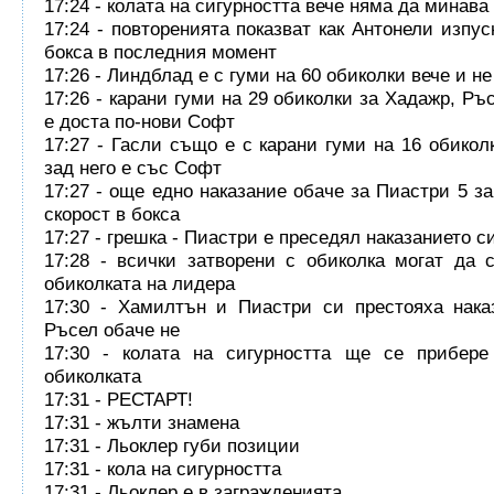
17:24 - колата на сигурността вече няма да минава
17:24 - повторенията показват как Антонели изпус
бокса в последния момент
17:26 - Линдблад е с гуми на 60 обиколки вече и не
17:26 - карани гуми на 29 обиколки за Хадажр, Ръ
е доста по-нови Софт
17:27 - Гасли също е с карани гуми на 16 обикол
зад него е със Софт
17:27 - още едно наказание обаче за Пиастри 5 з
скорост в бокса
17:27 - грешка - Пиастри е преседял наказанието с
17:28 - всички затворени с обиколка могат да 
обиколката на лидера
17:30 - Хамилтън и Пиастри си престояха нака
Ръсел обаче не
17:30 - колата на сигурността ще се прибере
обиколката
17:31 - РЕСТАРТ!
17:31 - жълти знамена
17:31 - Льоклер губи позиции
17:31 - кола на сигурността
17:31 - Льоклер е в загражденията