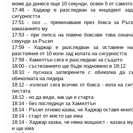
може да донесе още 10 секунди, освен 5 от самото
17:48 - Хаджар е разследван за инцидент зад
сигурността
17:51 - охо ... преминаване през бокса за Ръс
наказанието му
17:53 - при липса на повече боксове това означ
секунди за Ръсел
17:59 - Хаджар е разследван за оставяне на
разстояние от 10 коли зад колата на сигурността
17:59 - Хамилтън сега е разследван за същото
18:00 - състезанието ще бъде подновено в 18:12
18:10 - пуснаха затворените с обиколка да с
обиколката на лидера
18:12 - излизат сега всички от бокса - кола на си
пистата
18:12 - но да види, как ще е старта
18:14 - без последици за Хамилтън
18:14 - Ръсел отново казва, че Хаджар оставя мног
18:14 - старт от място ще има
18:14 - Хаджар казва, че няма мощност - казаха м
и ще има