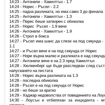
14:23 - Антонели - Хамилтън - 1.7
14:24 - Норис - Ръсел - 2.2
14:25 - падна разликата, но има само 3 до финала
14:25 - Антонели - Хамилтън - 1.3
14:25 - Перес беше затворен с обиколка
14:25 - Норис Ръсел - 1.9 вече
14:26 - Антонели - Хамилтън - 1.9
14:26 - Строл в бокса
14:27 - Ръсел има шанс да слезе на под секунда -
1.1
14:27 - и Ръсел вече е на под секунда от Норис
14:27 - Нори върна малко и разликата е над секунд
14:27 - Антонели вече е на 2.3 пред Хамилтън
14:28 - Хюлкенберг ще бъде разследван след съст
напускането на пистата
14:28 - Норис върна разликата на 1.3
14:28 - последна обиколка
14:28 - Ръсел е на под секунда от Норис
14:28 - но беше за кратко
14:29 - Хаджар недоволства от поведението на Лоу
14:30 - Лоусън е отбелязан за инцидента - м