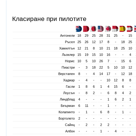
Класиране при пилотите
Антонели
18
29
25
28
31
25
-
15
Ръсел
25
26
12
17
8
-
18
25
Хамилтън
12
21
8
10
21
18
25
10
Льоклер
15
19
15
10
16
-
-
4
Норис
10
5
10
26
7
-
15
6
Пиастри
-
3
18
22
5
10
10
12
Верстапен
8
-
4
14
17
-
12
18
Хаджар
-
4
-
-
10
12
8
8
Гасли
1
8
6
1
4
15
6
-
Лоусън
-
8
2
-
6
8
4
2
Линдблад
4
-
-
-
1
6
2
1
Беърман
6
11
-
-
1
-
-
-
Колапинто
-
1
-
6
8
-
1
-
Бортолето
2
-
-
-
-
-
-
-
Сайнц
-
2
-
2
2
-
-
-
Албон
-
-
-
1
-
4
-
-