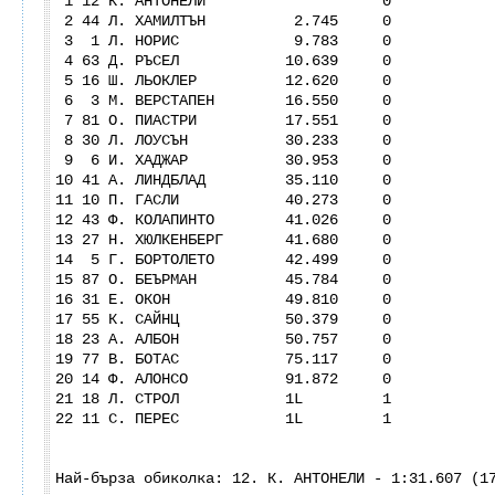
1 12 К. АНТОНЕЛИ 0
2 44 Л. ХАМИЛТЪН 2.745 0
3 1 Л. НОРИС 9.783 0
4 63 Д. РЪСЕЛ 10.639 0
5 16 Ш. ЛЬОКЛЕР 12.620 0
6 3 М. ВЕРСТАПЕН 16.550 0
7 81 О. ПИАСТРИ 17.551 0
8 30 Л. ЛОУСЪН 30.233 0
9 6 И. ХАДЖАР 30.953 0
10 41 А. ЛИНДБЛАД 35.110 0
11 10 П. ГАСЛИ 40.273 0
12 43 Ф. КОЛАПИНТО 41.026 0
13 27 Н. ХЮЛКЕНБЕРГ 41.680 0
14 5 Г. БОРТОЛЕТО 42.499 0
15 87 О. БЕЪРМАН 45.784 0
16 31 Е. ОКОН 49.810 0
17 55 К. САЙНЦ 50.379 0
18 23 А. АЛБОН 50.757 0
19 77 В. БОТАС 75.117 0
20 14 Ф. АЛОНСО 91.872 0
21 18 Л. СТРОЛ 1L 1
22 11 С. ПЕРЕС 1L 1
Най-бърза обиколка: 12. К. АНТОНЕЛИ - 1:31.607 (1