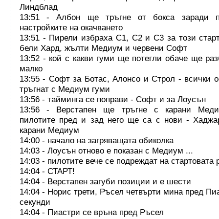
Линдблад
13:51 - Албон ще тръгне от бокса заради 
настройките на окачването
13:51 - Пирели избраха C1, C2 и C3 за този старт
бели Хард, жълти Медиум и червени Софт
13:52 - кой с какви гуми ще потегли обаче ще ра
малко
13:55 - Софт за Ботас, Алонсо и Строл - всички 
тръгнат с Медиум гуми
13:56 - тайминга се поправи - Софт и за Лоусън
13:56 - Верстапен ще тръгне с карани Меди
пилотите пред и зад него ще са с нови - Хадж
карани Медиум
14:00 - начало на загряващата обиколка
14:03 - Лоусън отново е показан с Медиум ...
14:03 - пилотите вече се подреждат на стартовата 
14:04 - СТАРТ!
14:04 - Верстапен загуби позиции и е шести
14:04 - Норис трети, Ръсел четвърти мина пред Пи
секунди
14:04 - Пиастри се връна пред Ръсел