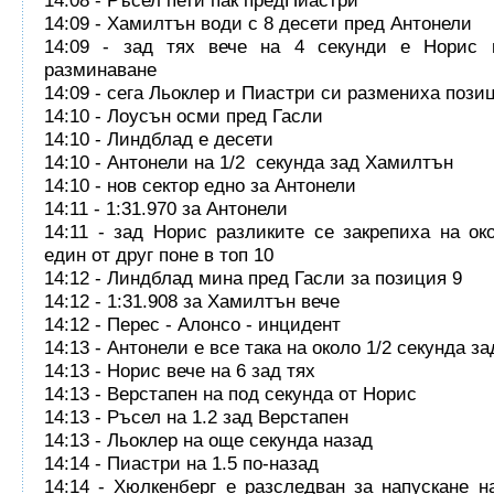
14:08 - Ръсел пети пак предПиастри
14:09 - Хамилтън води с 8 десети пред Антонели
14:09 - зад тях вече на 4 секунди е Норис 
разминаване
14:09 - сега Льоклер и Пиастри си размениха пози
14:10 - Лоусън осми пред Гасли
14:10 - Линдблад е десети
14:10 - Антонели на 1/2 секунда зад Хамилтън
14:10 - нов сектор едно за Антонели
14:11 - 1:31.970 за Антонели
14:11 - зад Норис разликите се закрепиха на ок
един от друг поне в топ 10
14:12 - Линдблад мина пред Гасли за позиция 9
14:12 - 1:31.908 за Хамилтън вече
14:12 - Перес - Алонсо - инцидент
14:13 - Антонели е все така на около 1/2 секунда 
14:13 - Норис вече на 6 зад тях
14:13 - Верстапен на под секунда от Норис
14:13 - Ръсел на 1.2 зад Верстапен
14:13 - Льоклер на още секунда назад
14:14 - Пиастри на 1.5 по-назад
14:14 - Хюлкенберг е разследван за напускане н