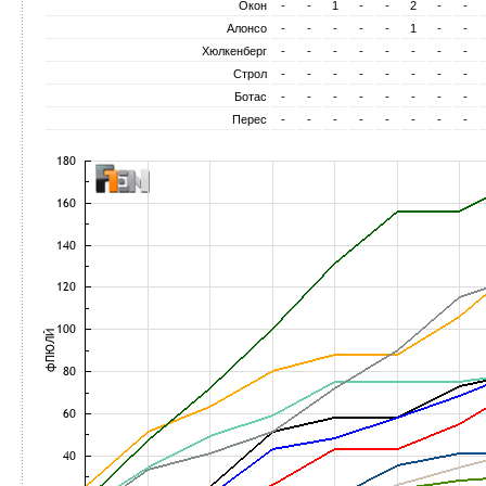
Окон
-
-
1
-
-
2
-
-
Алонсо
-
-
-
-
-
1
-
-
Хюлкенберг
-
-
-
-
-
-
-
-
Строл
-
-
-
-
-
-
-
-
Ботас
-
-
-
-
-
-
-
-
Перес
-
-
-
-
-
-
-
-