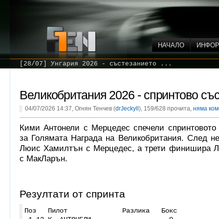
НАЧАЛО
ИНФО
[28/07] Унгария 2026 - състезанието ...
Великобритания 2026 - спринтово съ
04/07/2026 14:37, Огнян Тенчев (
drJeckyll
), 159/628 прочита,
няма ко
Кими Антонели с Мерцедес спечели спринтовото
за Голямата Награда на Великобритания. След н
Люис Хамилтън с Мерцедес, а трети финишира Л
с МакЛарън.
Резултати от спринта
Поз Пилот Разлика Бокс