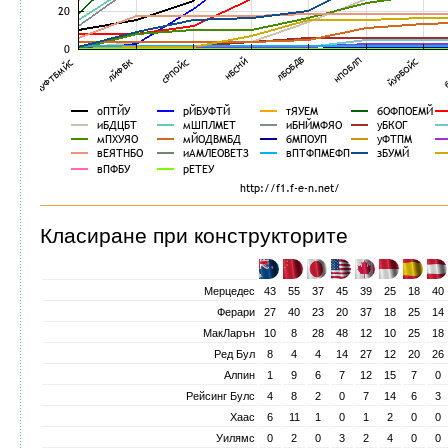
Класиране при конструкторите
Мерцедес
43
55
37
45
39
25
18
40
Ферари
27
40
23
20
37
18
25
14
МакЛарън
10
8
28
48
12
10
25
18
Ред Бул
8
4
4
14
27
12
20
26
Алпин
1
9
6
7
12
15
7
0
Рейсинг Булс
4
8
2
0
7
14
6
3
Хаас
6
11
1
0
1
2
0
0
Уилямс
0
2
0
3
2
4
0
0