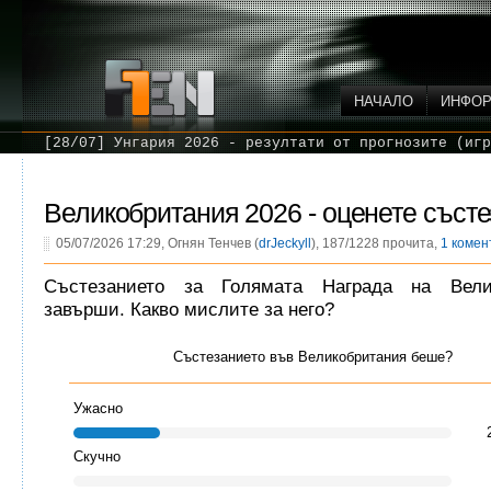
НАЧАЛО
ИНФО
[28/07] Унгария 2026 - резултати от прогнозите (игр
Великобритания 2026 - оценете съст
05/07/2026 17:29, Огнян Тенчев (
drJeckyll
), 187/1228 прочита,
1 комен
Състезанието за Голямата Награда на Вели
завърши. Какво мислите за него?
Състезанието във Великобритания беше?
Ужасно
Скучно