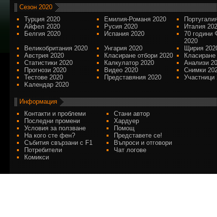
Сезон 2020
Турция 2020
Емилия-Романя 2020
Португалия
Айфел 2020
Русия 2020
Италия 20
Белгия 2020
Испания 2020
70 години 
2020
Великобритания 2020
Унгария 2020
Щирия 202
Австрия 2020
Класиране отбори 2020
Класиране
Статистики 2020
Калкулатор 2020
Анализи 2
Прогнози 2020
Видео 2020
Снимки 20
Тестове 2020
Представяния 2020
Участници 
Kалендар 2020
Информация
Контакти и проблеми
Стани автор
Последни промени
Хардуер
Условия за ползване
Помощ
На кого сте фен?
Представете се!
Събития свързани с F1
Въпроси и отговори
Потребители
Чат логове
Комикси