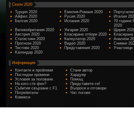
Сезон 2020
Турция 2020
Емилия-Романя 2020
Португалия
Айфел 2020
Русия 2020
Италия 20
Белгия 2020
Испания 2020
70 години 
2020
Великобритания 2020
Унгария 2020
Щирия 202
Австрия 2020
Класиране отбори 2020
Класиране
Статистики 2020
Калкулатор 2020
Анализи 2
Прогнози 2020
Видео 2020
Снимки 20
Тестове 2020
Представяния 2020
Участници 
Kалендар 2020
Информация
Контакти и проблеми
Стани автор
Последни промени
Хардуер
Условия за ползване
Помощ
На кого сте фен?
Представете се!
Събития свързани с F1
Въпроси и отговори
Потребители
Чат логове
Комикси