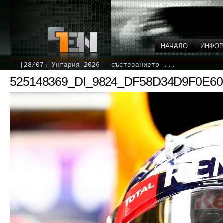
НАЧАЛО
ИНФО
[28/07] Унгария 2026 - състезанието ...
525148369_DI_9824_DF58D34D9F0E6