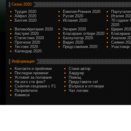
Сезон 2020
Турция 2020
Емилия-Романя 2020
Португалия
Айфел 2020
Русия 2020
Италия 20
Белгия 2020
Испания 2020
70 години 
2020
Великобритания 2020
Унгария 2020
Щирия 202
Австрия 2020
Класиране отбори 2020
Класиране
Статистики 2020
Калкулатор 2020
Анализи 2
Прогнози 2020
Видео 2020
Снимки 20
Тестове 2020
Представяния 2020
Участници 
Kалендар 2020
Информация
Контакти и проблеми
Стани автор
Последни промени
Хардуер
Условия за ползване
Помощ
На кого сте фен?
Представете се!
Събития свързани с F1
Въпроси и отговори
Потребители
Чат логове
Комикси