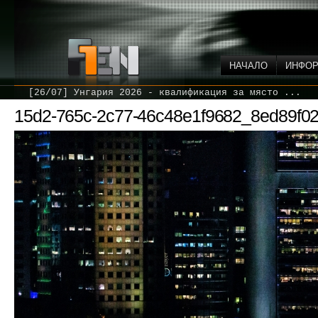
НАЧАЛО
ИНФО
[26/07] Унгария 2026 - квалификация за място ...
15d2-765c-2c77-46c48e1f9682_8ed89f