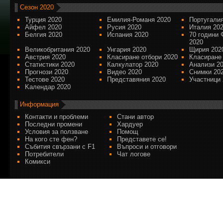
Сезон 2020
Турция 2020
Емилия-Романя 2020
Португалия
Айфел 2020
Русия 2020
Италия 20
Белгия 2020
Испания 2020
70 години 
2020
Великобритания 2020
Унгария 2020
Щирия 202
Австрия 2020
Класиране отбори 2020
Класиране
Статистики 2020
Калкулатор 2020
Анализи 2
Прогнози 2020
Видео 2020
Снимки 20
Тестове 2020
Представяния 2020
Участници 
Kалендар 2020
Информация
Контакти и проблеми
Стани автор
Последни промени
Хардуер
Условия за ползване
Помощ
На кого сте фен?
Представете се!
Събития свързани с F1
Въпроси и отговори
Потребители
Чат логове
Комикси