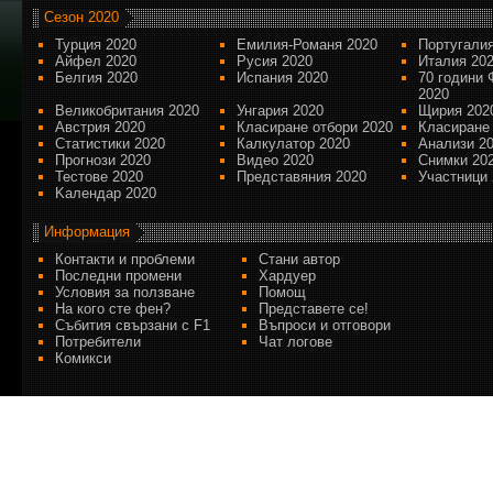
Сезон 2020
Турция 2020
Емилия-Романя 2020
Португалия
Айфел 2020
Русия 2020
Италия 20
Белгия 2020
Испания 2020
70 години 
2020
Великобритания 2020
Унгария 2020
Щирия 202
Австрия 2020
Класиране отбори 2020
Класиране
Статистики 2020
Калкулатор 2020
Анализи 2
Прогнози 2020
Видео 2020
Снимки 20
Тестове 2020
Представяния 2020
Участници 
Kалендар 2020
Информация
Контакти и проблеми
Стани автор
Последни промени
Хардуер
Условия за ползване
Помощ
На кого сте фен?
Представете се!
Събития свързани с F1
Въпроси и отговори
Потребители
Чат логове
Комикси